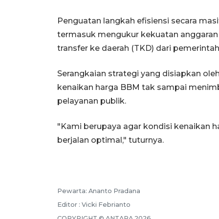
Penguatan langkah efisiensi secara masi
termasuk mengukur kekuatan anggaran h
transfer ke daerah (TKD) dari pemerinta
Serangkaian strategi yang disiapkan o
kenaikan harga BBM tak sampai menim
pelayanan publik.
"Kami berupaya agar kondisi kenaikan 
berjalan optimal," tuturnya.
Pewarta: Ananto Pradana
Editor : Vicki Febrianto
COPYRIGHT © ANTARA 2026