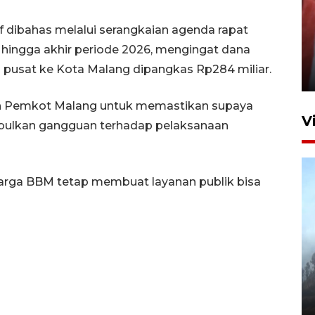
f dibahas melalui serangkaian agenda rapat
Penguatan struktur jembatan
ingga akhir periode 2026, mengingat dana
Niyama Tulungagung
h pusat ke Kota Malang dipangkas Rp284 miliar.
7 Agustus 2026 14:36
leh Pemkot Malang untuk memastikan supaya
V
bulkan gangguan terhadap pelaksanaan
harga BBM tetap membuat layanan publik bisa
BPBD Jatim kerahkan "Drone
Water Spray" bantu padamkan
kebakaran Bromo
6 Agustus 2026 18:23