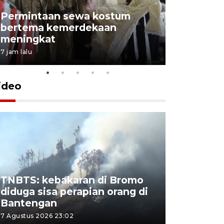
Permintaan sewa kostum
bertema kemerdekaan
Perpusta
meningkat
Lingkunga
7 jam lalu
7 jam lalu
ideo
TNBTS: kebakaran di Bromo
Khofifah 
diduga sisa perapian orang di
Bromo, a
Bantengan
capai 176
7 Agustus 2026 23:02
7 Agustus 202