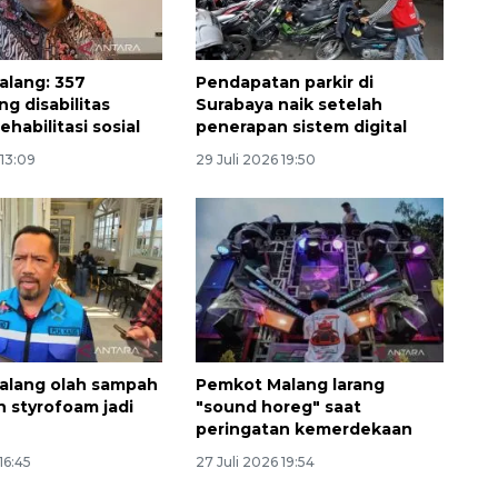
lang: 357
Pendapatan parkir di
g disabilitas
Surabaya naik setelah
ehabilitasi sosial
penerapan sistem digital
 13:09
29 Juli 2026 19:50
160 ribu sambungan baru
jaringan gas 2026
2026-08-07 18:00:00
alang olah sampah
Pemkot Malang larang
n styrofoam jadi
"sound horeg" saat
peringatan kemerdekaan
16:45
27 Juli 2026 19:54