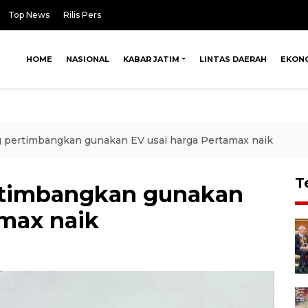
Top News
Rilis Pers
HOME
NASIONAL
KABAR JATIM
LINTAS DAERAH
EKON
 pertimbangkan gunakan EV usai harga Pertamax naik
T
rtimbangkan gunakan
amax naik