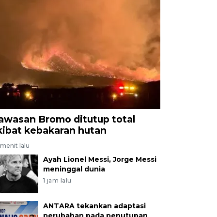
awasan Bromo ditutup total
kibat kebakaran hutan
menit lalu
Ayah Lionel Messi, Jorge Messi
meninggal dunia
1 jam lalu
ANTARA tekankan adaptasi
perubahan pada penutupan