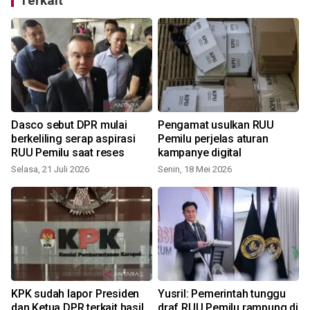
Terkait
Dasco sebut DPR mulai
Pengamat usulkan RUU
berkeliling serap aspirasi
Pemilu perjelas aturan
RUU Pemilu saat reses
kampanye digital
Selasa, 21 Juli 2026
Senin, 18 Mei 2026
S
KPK sudah lapor Presiden
Yusril: Pemerintah tunggu
dan Ketua DPR terkait hasil
draf RUU Pemilu rampung di