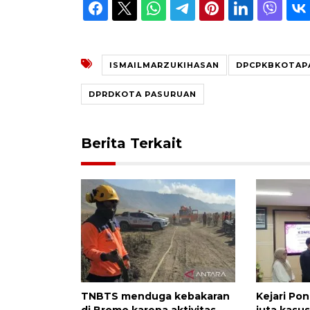
ISMAILMARZUKIHASAN
DPCPKBKOTAP
DPRDKOTA PASURUAN
Berita Terkait
TNBTS menduga kebakaran
Kejari Po
di Bromo karena aktivitas
juta kasu