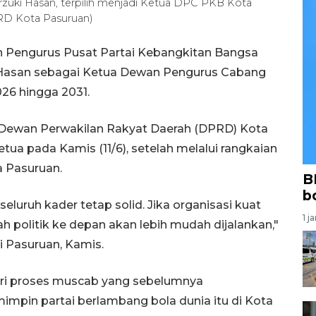
rzuki Hasan, terpilih menjadi Ketua DPC PKB Kota
RD Kota Pasuruan)
 Pengurus Pusat Partai Kebangkitan Bangsa
 Hasan sebagai Ketua Dewan Pengurus Cabang
26 hingga 2031.
a Dewan Perwakilan Rakyat Daerah (DPRD) Kota
tua pada Kamis (11/6), setelah melalui rangkaian
 Pasuruan.
B
b
eluruh kader tetap solid. Jika organisasi kuat
1 j
 politik ke depan akan lebih mudah dijalankan,"
i Pasuruan, Kamis.
iri proses muscab yang sebelumnya
pin partai berlambang bola dunia itu di Kota