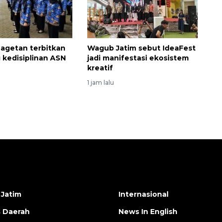
agetan terbitkan
Wagub Jatim sebut IdeaFest
 kedisiplinan ASN
jadi manifestasi ekosistem
kreatif
1 jam lalu
 Jatim
Internasional
s Daerah
News In English