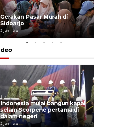
Gerakan Pasar Murah di
Penguata
Sidoarjo
Niyama T
3 jam lalu
7 jam lalu
ideo
Indonesia mulai bangun kapal
Action I
selam Scorpene pertama di
edukasi k
dalam negeri
para sisw
3 jam lalu
6 jam lalu