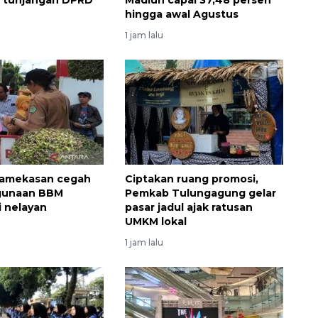
hingga awal Agustus
1 jam lalu
Ekonomi triwulan II-2026
tumbuh 5,29 persen
amekasan cegah
Ciptakan ruang promosi,
gunaan BBM
Pemkab Tulungagung gelar
2026-08-06 18:45:00
i nelayan
pasar jadul ajak ratusan
UMKM lokal
1 jam lalu