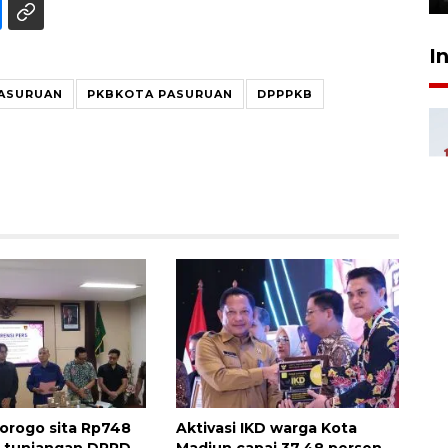
I
ASURUAN
PKBKOTA PASURUAN
DPPPKB
norogo sita Rp748
Aktivasi IKD warga Kota
s tunjangan DPRD
Madiun capai 37,48 persen