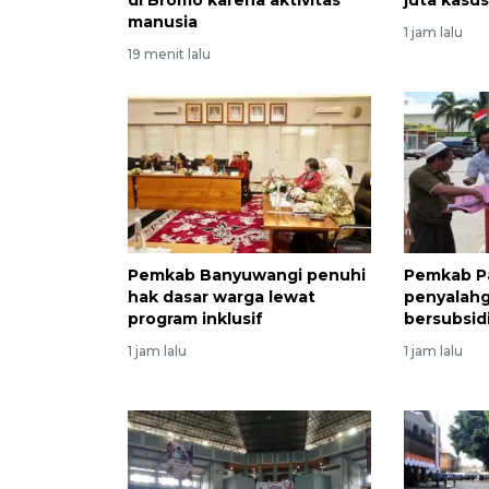
manusia
1 jam lalu
19 menit lalu
Pemkab Banyuwangi penuhi
Pemkab P
hak dasar warga lewat
penyalah
program inklusif
bersubsid
1 jam lalu
1 jam lalu