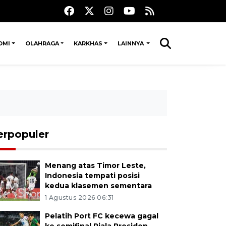
OMI
OLAHRAGA
KARKHAS
LAINNYA
erpopuler
Menang atas Timor Leste,
Indonesia tempati posisi
kedua klasemen sementara
1 Agustus 2026 06:31
Pelatih Port FC kecewa gagal