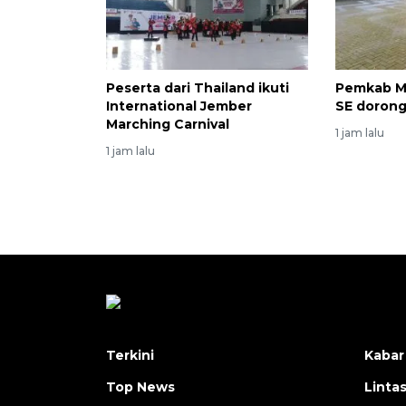
Peserta dari Thailand ikuti
Pemkab M
International Jember
SE dorong
Marching Carnival
1 jam lalu
1 jam lalu
Terkini
Kabar
Top News
Linta