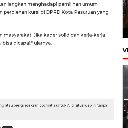
pkan langkah menghadapi pemilihan umum
 perolehan kursi di DPRD Kota Pasuruan yang
Persebaya juara Piala
Presiden 2026
8 jam lalu
masyarakat. Jika kader solid dan kerja-kerja
u bisa dicapai," ujarnya.
V
Menteri PPPA tekankan
g atau pengindeksan otomatis untuk AI di situs web ini tanpa
pentingnya pesantren ramah
santri
5 Agustus 2026 21:16