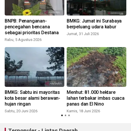
BNPB: Penanganan-
BMKG: Jumat ini Surabaya
pencegahan bencana
berpeluang udara kabur
sebagai prioritas Destana
Jumat, 31 Juli 2026
Rabu, 5 Agustus 2026
S
BMKG: Sabtu ini mayoritas
Menhut: 81.000 hektare
kota besar alami berawan-
lahan terbakar imbas cuaca
hujan ringan
panas dan El Nino
Sabtu, 20 Juni 2026
Kamis, 18 Juni 2026
S
Terpopuler - Lintas Daerah