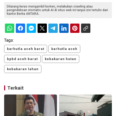
Dilarang keras mengambil konten, melakukan crawling atau
pengindeksan otomatis untuk AI di situs web ini tanpa izin tertulis dari
Kantor Berita ANTARA.
Tags:
karhutla aceh barat
karhutla aceh
bpbd aceh barat
kebakaran hutan
kebakaran lahan
Terkait