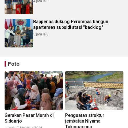
4 jam lalu
Bappenas dukung Perumnas bangun
apartemen subsidi atasi "backlog"
5 jam lalu
Foto
Gerakan Pasar Murah di
Penguatan struktur
Sidoarjo
jembatan Niyama
Tulungagung
Jumat, 7 Agustus 2026