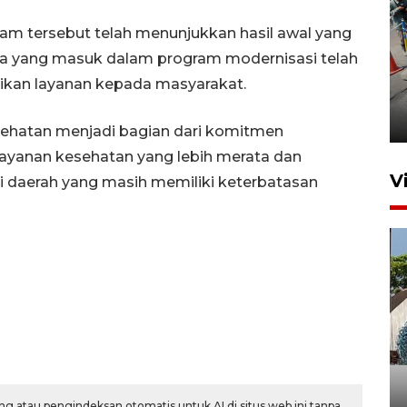
m tersebut telah menunjukkan hasil awal yang
ama yang masuk dalam program modernisasi telah
Peningkatan perputaran
rikan layanan kepada masyarakat.
ekonomi Piala Presiden 2026
4 jam lalu
ehatan menjadi bagian dari komitmen
ayanan kesehatan yang lebih merata dan
V
di daerah yang masih memiliki keterbatasan
Bulog Ponorogo serap 8.600
ton jagung petani, 95 persen
dari target
g atau pengindeksan otomatis untuk AI di situs web ini tanpa