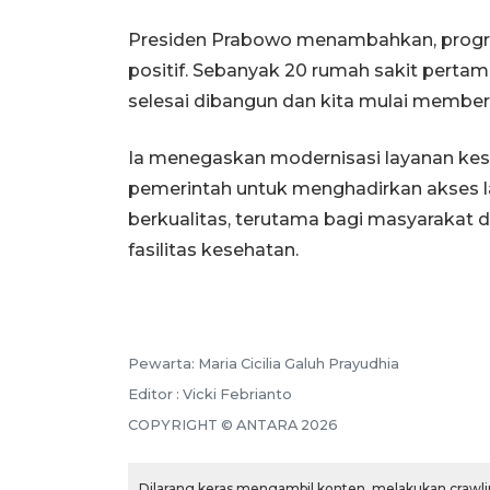
Presiden Prabowo menambahkan, progra
positif. Sebanyak 20 rumah sakit pert
selesai dibangun dan kita mulai membe
Ia menegaskan modernisasi layanan kes
pemerintah untuk menghadirkan akses l
berkualitas, terutama bagi masyarakat 
fasilitas kesehatan.
Pewarta: Maria Cicilia Galuh Prayudhia
Editor : Vicki Febrianto
COPYRIGHT © ANTARA 2026
Dilarang keras mengambil konten, melakukan crawlin