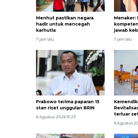
Menhut pastikan negara
Menaker:
hadir untuk mencegah
kompeten
karhutla
jawab keb
7 jam lalu
7 jam lalu
Prabowo terima paparan 15
Kemendik
stan riset unggulan BRIN
Revitalis
terluar se
6 Agustus 2026 15:23
6 Agustus 20