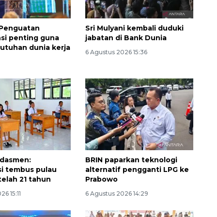
 Penguatan
Sri Mulyani kembali duduki
si penting guna
jabatan di Bank Dunia
utuhan dunia kerja
6 Agustus 2026 15:36
Ekspedisi Rupiah Berdaulat
2026 sambangi Papua
2026-08-06 13:15:00
dasmen:
BRIN paparkan teknologi
asi tembus pulau
alternatif pengganti LPG ke
telah 21 tahun
Prabowo
26 15:11
6 Agustus 2026 14:29