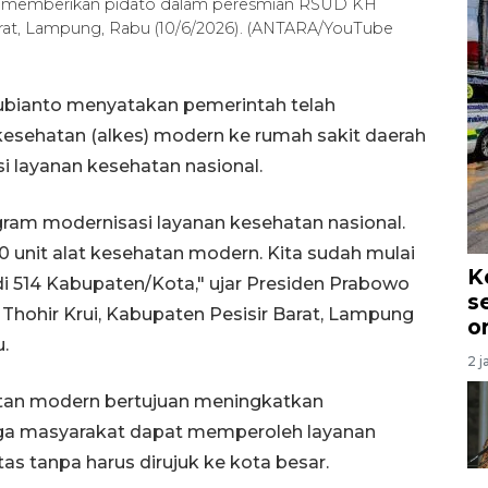
to memberikan pidato dalam peresmian RSUD KH
rat, Lampung, Rabu (10/6/2026). (ANTARA/YouTube
ubianto menyatakan pemerintah telah
 kesehatan (alkes) modern ke rumah sakit daerah
i layanan kesehatan nasional.
ram modernisasi layanan kesehatan nasional.
0 unit alat kesehatan modern. Kita sudah mulai
K
di 514 Kabupaten/Kota," ujar Presiden Prabowo
s
hir Krui, Kabupaten Pesisir Barat, Lampung
o
.
2 j
hatan modern bertujuan meningkatkan
ga masyarakat dapat memperoleh layanan
as tanpa harus dirujuk ke kota besar.