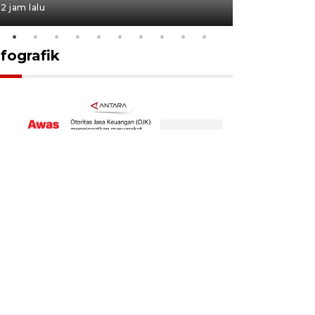
2 jam lalu
18 jam lalu
nfografik