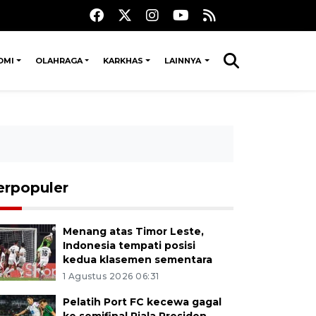
OMI
OLAHRAGA
KARKHAS
LAINNYA
erpopuler
Menang atas Timor Leste,
Indonesia tempati posisi
kedua klasemen sementara
1 Agustus 2026 06:31
Pelatih Port FC kecewa gagal