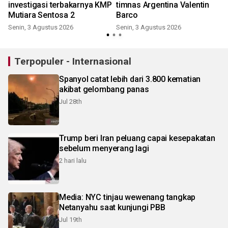
investigasi terbakarnya KMP
timnas Argentina Valentin
Mutiara Sentosa 2
Barco
Senin, 3 Agustus 2026
Senin, 3 Agustus 2026
S
Terpopuler - Internasional
Spanyol catat lebih dari 3.800 kematian
akibat gelombang panas
Jul 28th
Trump beri Iran peluang capai kesepakatan
sebelum menyerang lagi
2 hari lalu
Media: NYC tinjau wewenang tangkap
Netanyahu saat kunjungi PBB
Jul 19th