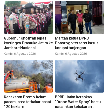
Gubernur Khofifah lepas
Mantan ketua DPRD
kontingen Pramuka Jatim ke
Ponorogo terseret kasus
Jambore Nasional
korupsi tunjangan
perumahan
Kamis, 6 Agustus 2026
Kamis, 6 Agustus 2026
Kebakaran Bromo belum
BPBD Jatim kerahkan
padam, area terbakar capai
"Drone Water Spray" bantu
120 hektare
padamkan kebakaran