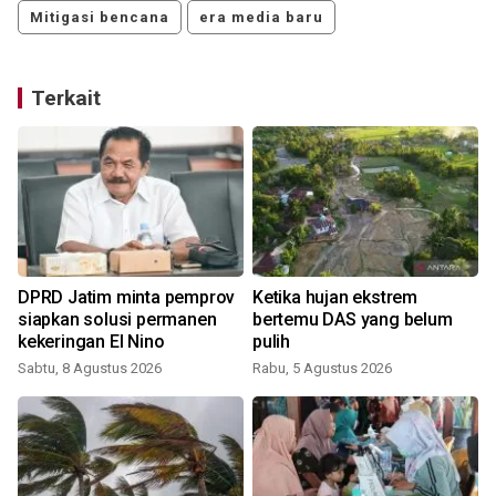
Mitigasi bencana
era media baru
Terkait
DPRD Jatim minta pemprov
Ketika hujan ekstrem
siapkan solusi permanen
bertemu DAS yang belum
kekeringan El Nino
pulih
Sabtu, 8 Agustus 2026
Rabu, 5 Agustus 2026
R