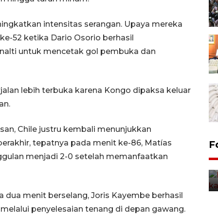
ingkatkan intensitas serangan. Upaya mereka
e-52 ketika Dario Osorio berhasil
nalti untuk mencetak gol pembuka dan
alan lebih terbuka karena Kongo dipaksa keluar
an.
san, Chile justru kembali menunjukkan
berakhir, tepatnya pada menit ke-86, Matías
Uji fungsi jembatan kereta api
F
di Jember
gulan menjadi 2-0 setelah memanfaatkan
5 Agustus 2026 22:18
a dua menit berselang, Joris Kayembe berhasil
 melalui penyelesaian tenang di depan gawang.