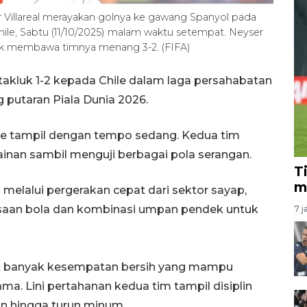
 Villareal merayakan golnya ke gawang Spanyol pada
Chile, Sabtu (11/10/2025) malam waktu setempat. Neyser
tuk membawa timnya menang 3-2. (FIFA)
takluk 1-2 kepada Chile dalam laga persahabatan
g putaran Piala Dunia 2026.
ile tampil dengan tempo sedang. Kedua tim
nan sambil menguji berbagai pola serangan.
T
m
elalui pergerakan cepat dari sektor sayap,
saan bola dan kombinasi umpan pendek untuk
7 j
dak banyak kesempatan bersih yang mampu
ma. Lini pertahanan kedua tim tampil disiplin
an hingga turun minum.