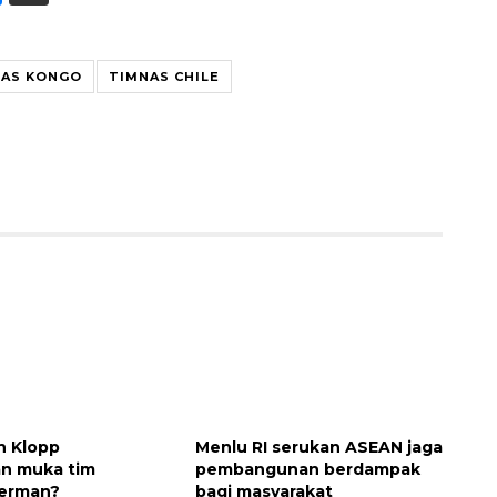
NAS KONGO
TIMNAS CHILE
Memberantas kejahatan
jalanan Jakarta
2026-08-05 18:00:00
 Klopp
Menlu RI serukan ASEAN jaga
an muka tim
pembangunan berdampak
Jerman?
bagi masyarakat