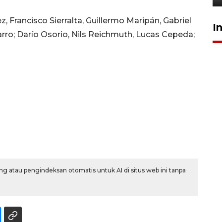
, Francisco Sierralta, Guillermo Maripán, Gabriel
I
arro; Darío Osorio, Nils Reichmuth, Lucas Cepeda;
g atau pengindeksan otomatis untuk AI di situs web ini tanpa