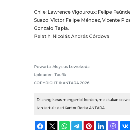
Chile: Lawrence Vigouroux; Felipe Faúndez
Suazo; Víctor Felipe Méndez, Vicente Piz
Gonzalo Tapia.
Pelatih: Nicolás Andrés Córdova.
Pewarta: Aloysius Lewokeda
Uploader : Taufik
COPYRIGHT © ANTARA 2026
Dilarang keras mengambil konten, melakukan crawlin
izin tertulis dari Kantor Berita ANTARA.