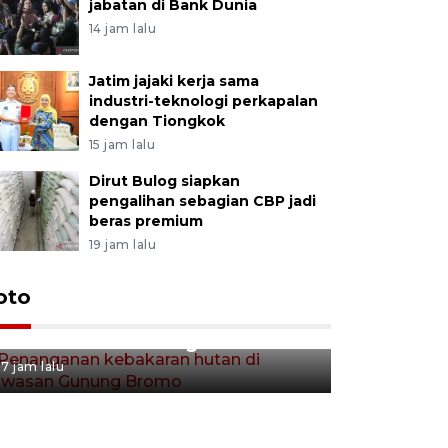
jabatan di Bank Dunia
14 jam lalu
Jatim jajaki kerja sama
industri-teknologi perkapalan
dengan Tiongkok
15 jam lalu
Dirut Bulog siapkan
pengalihan sebagian CBP jadi
beras premium
19 jam lalu
Gerakan 
oto
Penanganan kebakaran hutan
Tulungag
di kawasan Gunung Bromo
7 jam lalu
7 jam lalu