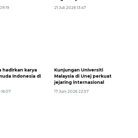
 09:19
21 Juli 2026 13:47
 hadirkan karya
Kunjungan Universiti
muda Indonesia di
Malaysia di Unej perkuat
jejaring internasional
 16:07
17 Juni 2026 22:57