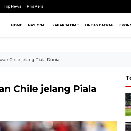
Top News
Rilis Pers
HOME
NASIONAL
KABAR JATIM
LINTAS DAERAH
EKON
wan Chile jelang Piala Dunia
T
n Chile jelang Piala