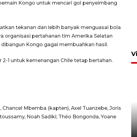
pemain Kongo untuk mencari gol penyeimbang
atkan tekanan dan lebih banyak menguasai bola
ya organisasi pertahanan tim Amerika Selatan
 dibangun Kongo gagal membuahkan hasil.
V
r 2-1 untuk kemenangan Chile tetap bertahan.
, Chancel Mbemba (kapten), Axel Tuanzebe, Joris
BNPB optimalkan penguatan
toussamy, Noah Sadiki; Théo Bongonda, Yoane
Desa Tangguh Bencana di
Jawa Timur
5 Agustus 2026 19:09