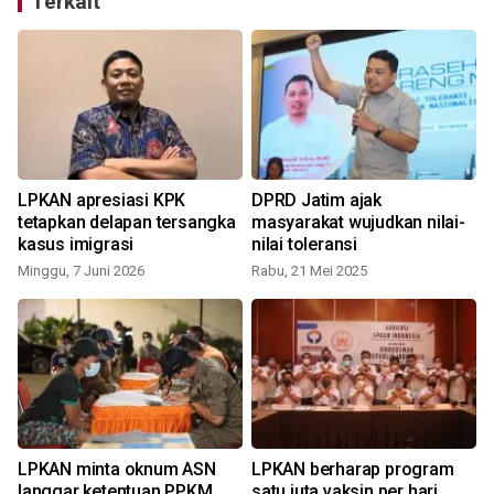
Terkait
LPKAN apresiasi KPK
DPRD Jatim ajak
tetapkan delapan tersangka
masyarakat wujudkan nilai-
kasus imigrasi
nilai toleransi
Minggu, 7 Juni 2026
Rabu, 21 Mei 2025
LPKAN minta oknum ASN
LPKAN berharap program
n
langgar ketentuan PPKM
satu juta vaksin per hari