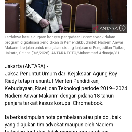
Terdakwa kasus dugaan korupsi pengadaan Chromebook dalam
program digitalisasi pendidikan di Kemendikbudristek Nadiem Anwar
Makarim berjalan untuk menjalani sidang lanjutan di Pengadilan Tipikor,
Jakarta, Selasa (9/6/2026). ANTARA FOTO/Muhammad Adimaja/YU
Jakarta (ANTARA) -
Jaksa Penuntut Umum dari Kejaksaan Agung Roy
Riady tetap menuntut Menteri Pendidikan,
Kebudayaan, Riset, dan Teknologi periode 2019–2024
Nadiem Anwar Makarim dengan pidana 18 tahun
penjara terkait kasus korupsi Chromebook.
Ia berkesimpulan nota pembelaan atau pleidoi, baik
yang diajukan tim advokat maupun oleh Nadiem
terhadap tuntutan, tidak mampu meruntuhkan