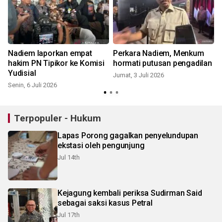
Nadiem laporkan empat
Perkara Nadiem, Menkum
hakim PN Tipikor ke Komisi
hormati putusan pengadilan
Yudisial
Jumat, 3 Juli 2026
Senin, 6 Juli 2026
S
Terpopuler - Hukum
Lapas Porong gagalkan penyelundupan
ekstasi oleh pengunjung
Jul 14th
Kejagung kembali periksa Sudirman Said
sebagai saksi kasus Petral
Jul 17th