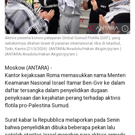
Aktivis peserta konvoi pelayaran Global Sumud Flotilla (GSF), yang
sebelumnya ditahan Israel di perairan internasional, tiba di Istanbul,
Turki, Kamis (21/5/2026). (ANTARA/Anadolu/Hakan Akgün/py/am.)
(ANTARA/Anadolu/Hakan Akgün/py/am.)
Moskow (ANTARA) -
Kantor kejaksaan Roma memasukkan nama Menteri
Keamanan Nasional Israel Itamar Ben-Gvir ke dalam
daftar tersangka dalam penyelidikan dugaan
penyiksaan dan kejahatan perang terhadap aktivis
flotila pro-Palestina Sumud.
Surat kabar la Repubblica melaporkan pada Senin
bahwa penyelidikan dibuka beberapa pekan lalu
setelah otoritas Israel menahan para aktivis armada