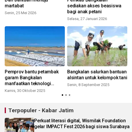
martabat
sediakan akses beasiswa
bagi anak petani
Senin, 25 Mei 2026
Selasa, 27 Januari 2026
S
Pemprov bantu petambak
Bangkalan salurkan bantuan
garam Bangkalan
alsintan untuk kelompok tani
te
manfaatkan teknologi
Senin, 8 September 2025
geomembran
Kamis, 30 Oktober 2025
S
Terpopuler - Kabar Jatim
Perkuat literasi digital, Wismilak Foundation
gelar IMPACT Fest 2026 bagi siswa Surabaya