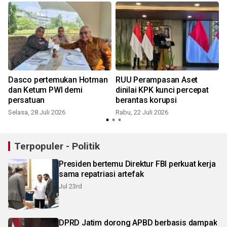
Dasco pertemukan Hotman
RUU Perampasan Aset
dan Ketum PWI demi
dinilai KPK kunci percepat
persatuan
berantas korupsi
Selasa, 28 Juli 2026
Rabu, 22 Juli 2026
S
Terpopuler - Politik
Presiden bertemu Direktur FBI perkuat kerja
sama repatriasi artefak
Jul 23rd
DPRD Jatim dorong APBD berbasis dampak