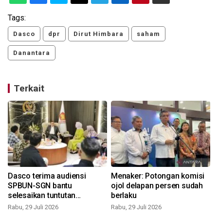
Tags:
Dasco
dpr
Dirut Himbara
saham
Danantara
Terkait
Dasco terima audiensi
Menaker: Potongan komisi
SPBUN-SGN bantu
ojol delapan persen sudah
selesaikan tuntutan
berlaku
karyawan
Rabu, 29 Juli 2026
Rabu, 29 Juli 2026
S