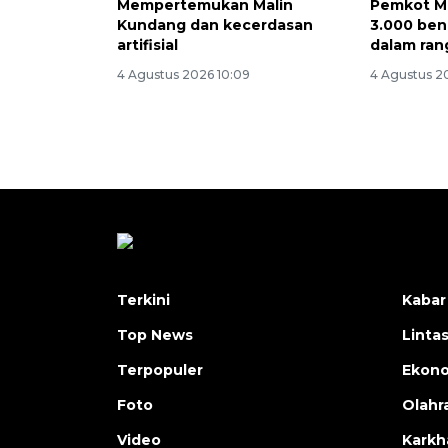
Mempertemukan Malin
Pemkot M
Kundang dan kecerdasan
3.000 ben
artifisial
dalam ran
4 Agustus 2026 10:09
4 Agustus 2
Terkini
Kabar
Top News
Linta
Terpopuler
Ekon
Foto
Olahr
Video
Karkh