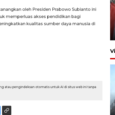
canangkan oleh Presiden Prabowo Subianto ini
ntuk memperluas akses pendidikan bagi
Penguatan struktur jembatan
ningkatkan kualitas sumber daya manusia di
Niyama Tulungagung
7 Agustus 2026 14:36
V
g atau pengindeksan otomatis untuk AI di situs web ini tanpa
BPBD Jatim kerahkan "Drone
Water Spray" bantu padamkan
kebakaran Bromo