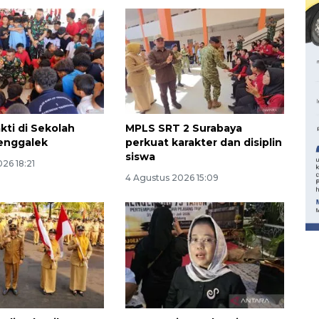
kti di Sekolah
MPLS SRT 2 Surabaya
enggalek
perkuat karakter dan disiplin
siswa
26 18:21
160 ribu sambungan baru
4 Agustus 2026 15:09
jaringan gas 2026
2026-08-07 18:00:00