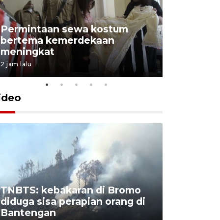
Permintaan sewa kostum
bertema kemerdekaan
Perpusta
meningkat
Lingkunga
2 jam lalu
2 jam lalu
ideo
TNBTS: kebakaran di Bromo
Khofifah 
diduga sisa perapian orang di
Bromo, a
Bantengan
capai 176