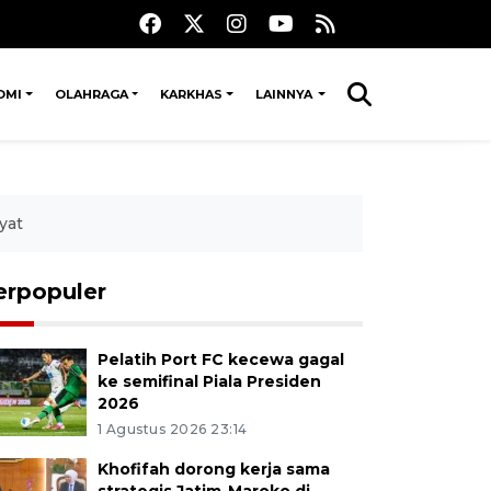
OMI
OLAHRAGA
KARKHAS
LAINNYA
yat
erpopuler
Pelatih Port FC kecewa gagal
ke semifinal Piala Presiden
2026
1 Agustus 2026 23:14
Khofifah dorong kerja sama