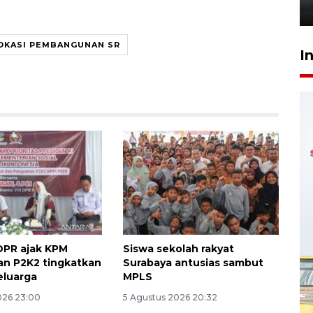
6 Agustus 2026 18:23
OKASI PEMBANGUNAN SR
I
DPR ajak KPM
Siswa sekolah rakyat
n P2K2 tingkatkan
Surabaya antusias sambut
eluarga
MPLS
026 23:00
5 Agustus 2026 20:32