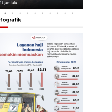
19 jam lalu
19 jam lalu
nfografik