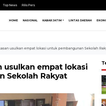
Top News
Rilis Pers
HOME
NASIONAL
KABAR JATIM
LINTAS DAERAH
EKON
san usulkan empat lokasi untuk pembangunan Sekolah Rak
T
usulkan empat lokasi
 Sekolah Rakyat