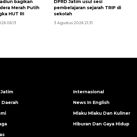
adiun bagikan
DPRD Jatim usul sesi
dera Merah Putih
pembelajaran sejarah TRIP di
gka HUT RI
sekolah
026 06:13
3 Agustus 2026 21:31
 Jatim
Internasional
s Daerah
News In English
omi
Mlaku Mlaku Dan Kuliner
aga
Hiburan Dan Gaya Hidup
as