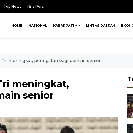
Top News
Rilis Pers
HOME
NASIONAL
KABAR JATIM
LINTAS DAERAH
EKON
ri meningkat, peringatan bagi pemain senior
T
i meningkat,
main senior