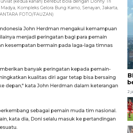
urviat (kedua kanan) berebut bola dengan Donny Tri
on Madya, Kompleks Gelora Bung Karno, Senayan, Jakarta,
. (ANTARA FOTO/FAUZAN)
nal Indonesia John Herdman mengakui kemampuan
lainya menjadi peringatan bagi para pemain
n kesempatan bermain pada laga-laga timnas
memberikan banyak peringatan kepada pemain-
B
ingkatkan kualitas diri agar tetap bisa bersaing
b
t ke depan," kata John Herdman dalam keterangan
2 j
berkembang sebagai pemain muda tim nasional.
n, kata dia, Doni selalu masuk ke pertandingan
esuatu.