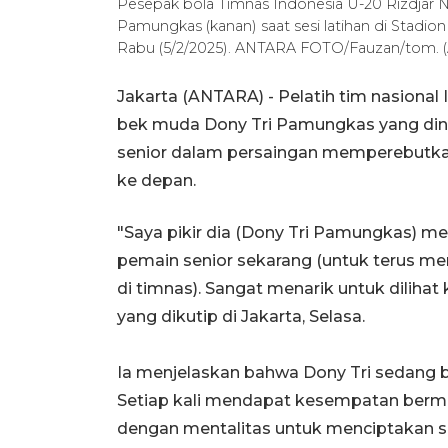
Pesepak bola Timnas Indonesia U-20 Rizdjar N
Pamungkas (kanan) saat sesi latihan di Stadi
Rabu (5/2/2025). ANTARA FOTO/Fauzan/tom
Jakarta (ANTARA) - Pelatih tim nasio
bek muda Dony Tri Pamungkas yang dini
senior dalam persaingan memperebutka
ke depan.
"Saya pikir dia (Dony Tri Pamungkas) 
pemain senior sekarang (untuk terus men
di timnas). Sangat menarik untuk diliha
yang dikutip di Jakarta, Selasa.
Ia menjelaskan bahwa Dony Tri sedang 
Setiap kali mendapat kesempatan bermai
dengan mentalitas untuk menciptakan s