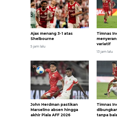
Ajax menang 3-1 atas
Timnas In
Shelbourne
menyerang
variatif
5 jam lalu
13 jam lalu
John Herdman pastikan
Timnas In
Marselino absen hingga
dibungkam
akhir Piala AFF 2026
tanpa bal