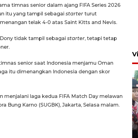
ama timnas senior dalam ajang FIFA Series 2026
un itu yang tampil sebagai
starter
turut
enangan telak 4-0 atas Saint Kitts and Nevis.
 Dony tidak tampil sebagai
starter
, tetapi tetap
ner.
V
 timnas senior saat Indonesia menjamu Oman
Laga itu dimenangkan Indonesia dengan skor
n menjalani laga kedua FIFA Match Day melawan
ra Bung Karno (SUGBK), Jakarta, Selasa malam.
BNPB optimalkan penguatan
Desa Tangguh Bencana di
Jawa Timur
5 Agustus 2026 19:09