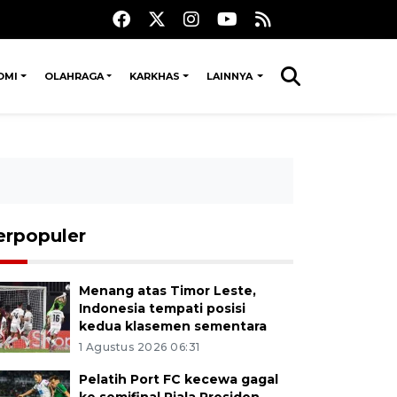
OMI
OLAHRAGA
KARKHAS
LAINNYA
erpopuler
Menang atas Timor Leste,
Indonesia tempati posisi
kedua klasemen sementara
1 Agustus 2026 06:31
Pelatih Port FC kecewa gagal