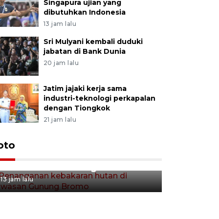
Singapura ujian yang
dibutuhkan Indonesia
13 jam lalu
Sri Mulyani kembali duduki
jabatan di Bank Dunia
20 jam lalu
Jatim jajaki kerja sama
industri-teknologi perkapalan
dengan Tiongkok
21 jam lalu
Gerakan 
oto
Penanganan kebakaran hutan
Tulungag
di kawasan Gunung Bromo
13 jam lalu
13 jam lalu