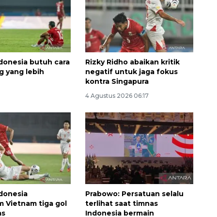
donesia butuh cara
Rizky Ridho abaikan kritik
 yang lebih
negatif untuk jaga fokus
kontra Singapura
4 Agustus 2026 06:17
Vaksin HPV untuk siswa laki-
laki
2026-08-06 06:30:00
donesia
Prabowo: Persatuan selalu
 Vietnam tiga gol
terlihat saat timnas
as
Indonesia bermain