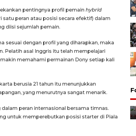
ekankan pentingnya profil pemain
hybrid
 satu peran atau posisi secara efektif) dalam
g diisi sejumlah pemain.
a sesuai dengan profil yang diharapkan, maka
elatih asal Inggris itu telah mempelajari
 semakin memahami permainan Dony setiap kali
karta berusia 21 tahun itu menunjukkan
Uji fungsi jembatan kereta api
F
i lapangan, yang menurutnya sangat menarik.
di Jember
5 Agustus 2026 22:18
ng dalam peran internasional bersama timnas.
ing untuk memperebutkan posisi starter di Piala