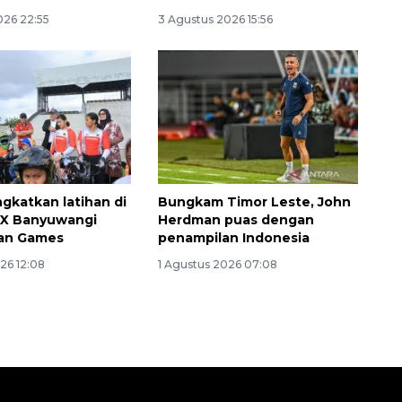
026 22:55
3 Agustus 2026 15:56
ngkatkan latihan di
Bungkam Timor Leste, John
MX Banyuwangi
Herdman puas dengan
ian Games
penampilan Indonesia
26 12:08
1 Agustus 2026 07:08