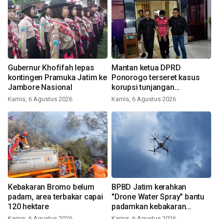
Gubernur Khofifah lepas
Mantan ketua DPRD
kontingen Pramuka Jatim ke
Ponorogo terseret kasus
Jambore Nasional
korupsi tunjangan
perumahan
Kamis, 6 Agustus 2026
Kamis, 6 Agustus 2026
Kebakaran Bromo belum
BPBD Jatim kerahkan
padam, area terbakar capai
"Drone Water Spray" bantu
120 hektare
padamkan kebakaran
Bromo
Kamis, 6 Agustus 2026
Kamis, 6 Agustus 2026