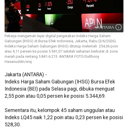
Pekerja mengamati layar digital pergerakan Indeks Harga Saham
Gabungan (IHSG) di Bursa Efek Indonesia, Jakarta, Rabu (3/6/2026).
Indeks Harga Saham Gabungan (IHSG) ditutup melemah 254,36 poin
atau 4,11 persen ke posisi 5.941,07 setelah seharian berkutat di zona
merah pada rentang 5.841-6.213. ANTARA FOTO/Sulthony
Hasanuddin/wsj.
Jakarta (ANTARA) -
Indeks Harga Saham Gabungan (IHSG) Bursa Efek
Indonesia (BEI) pada Selasa pagi, dibuka menguat
2,55 poin atau 0,05 persen ke posisi 5.344,69.
Sementara itu, kelompok 45 saham unggulan atau
Indeks LQ45 naik 1,22 poin atau 0,23 persen ke posisi
528,30.