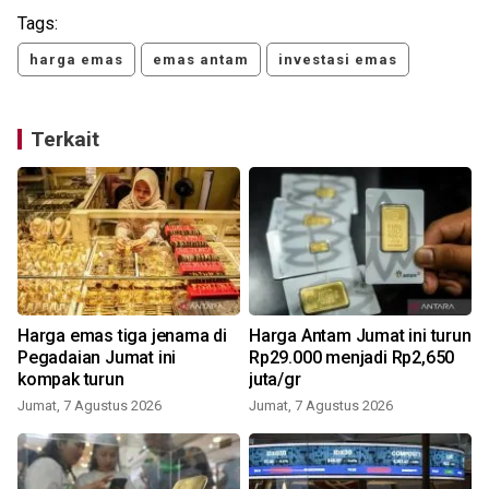
Tags:
harga emas
emas antam
investasi emas
Terkait
a
Harga emas tiga jenama di
Harga Antam Jumat ini turun
Pegadaian Jumat ini
Rp29.000 menjadi Rp2,650
kompak turun
juta/gr
Jumat, 7 Agustus 2026
Jumat, 7 Agustus 2026