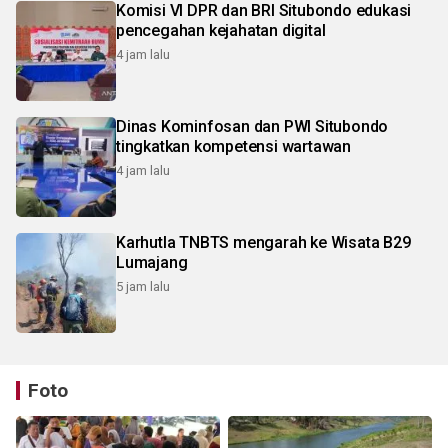
Komisi VI DPR dan BRI Situbondo edukasi
pencegahan kejahatan digital
4 jam lalu
Dinas Kominfosan dan PWI Situbondo
tingkatkan kompetensi wartawan
4 jam lalu
Karhutla TNBTS mengarah ke Wisata B29
Lumajang
5 jam lalu
Foto