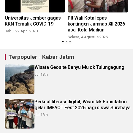
Universitas Jember gagas
Plt Wali Kota lepas
KKN Tematik COVID-19
kontingen Jamnas XII 2026
asal Kota Madiun
Rabu, 22 April 2020
Selasa, 4 Agustus 2026
J
Terpopuler - Kabar Jatim
Wisata Geosite Banyu Mulok Tulungagung
Jul 18th
Perkuat literasi digital, Wismilak Foundation
gelar IMPACT Fest 2026 bagi siswa Surabaya
Jul 18th