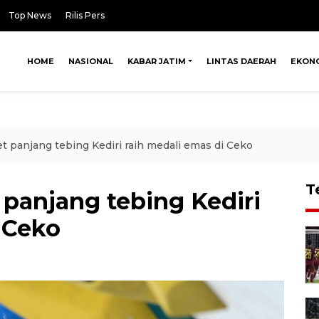
Top News
Rilis Pers
HOME
NASIONAL
KABAR JATIM
LINTAS DAERAH
EKON
et panjang tebing Kediri raih medali emas di Ceko
T
t panjang tebing Kediri
 Ceko