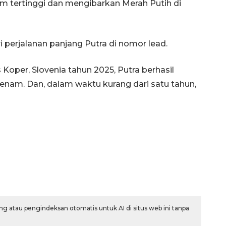
um tertinggi dan mengibarkan Merah Putih di
i perjalanan panjang Putra di nomor lead.
Koper, Slovenia tahun 2025, Putra berhasil
eenam. Dan, dalam waktu kurang dari satu tahun,
Vaksin HPV untuk siswa laki-
laki
2026-08-06 06:30:00
g atau pengindeksan otomatis untuk AI di situs web ini tanpa