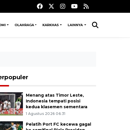
OMI
OLAHRAGA
KARKHAS
LAINNYA
erpopuler
Menang atas Timor Leste,
Indonesia tempati posisi
kedua klasemen sementara
1 Agustus 2026 06:31
Pelatih Port FC kecewa gagal