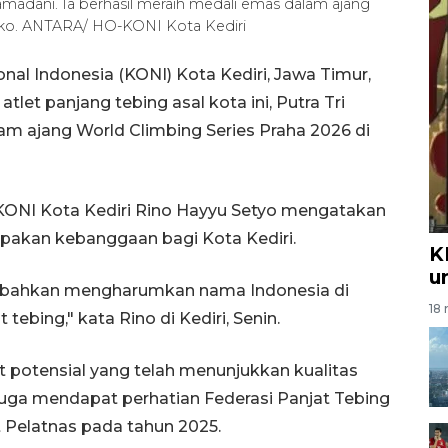
 Ramadani. Ia berhasil meraih medali emas dalam ajang
Ceko. ANTARA/ HO-KONI Kota Kediri
nal Indonesia (KONI) Kota Kediri, Jawa Timur,
et panjang tebing asal kota ini, Putra Tri
m ajang World Climbing Series Praha 2026 di
ONI Kota Kediri Rino Hayyu Setyo mengatakan
rupakan kebanggaan bagi Kota Kediri.
K
u
, bahkan mengharumkan nama Indonesia di
18 
ebing," kata Rino di Kediri, Senin.
 potensial yang telah menunjukkan kualitas
juga mendapat perhatian Federasi Panjat Tebing
 Pelatnas pada tahun 2025.