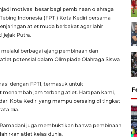
njadi motivasi besar bagi pembinaan olahraga
t Tebing Indonesia (FPTI) Kota Kediri bersama
jaringan atlet muda berbakat agar lahir
jejak Putra.
an melalui berbagai ajang pembinaan dan
atlet potensial dalam Olimpiade Olahraga Siswa
inasi dengan FPTI, termasuk untuk
Gerakan pangan murah
F
 menambah jam terbang atlet. Harapan kami,
Tulungagung
i dari Kota Kediri yang mampu bersaing di tingkat
15 jam lalu
kata dia.
ri Ramadani juga membuktikan bahwa pembinaan
hirkan atlet kelas dunia.