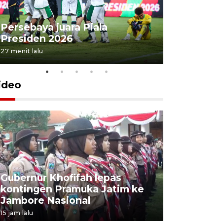
Persebaya juara Piala
Peningka
Presiden 2026
ekonomi 
27 menit lalu
30 menit lalu
ideo
Gubernur Khofifah lepas
Mantan 
kontingen Pramuka Jatim ke
Ponorogo
Jambore Nasional
korupsi 
15 jam lalu
15 jam lalu