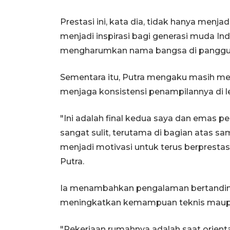
Prestasi ini, kata dia, tidak hanya menja
menjadi inspirasi bagi generasi muda In
mengharumkan nama bangsa di panggung
Sementara itu, Putra mengaku masih mem
menjaga konsistensi penampilannya di lev
"Ini adalah final kedua saya dan emas pe
sangat sulit, terutama di bagian atas sa
menjadi motivasi untuk terus berpresta
Putra.
Ia menambahkan pengalaman bertanding d
meningkatkan kemampuan teknis maupu
"Pekerjaan rumahnya adalah saat orientas