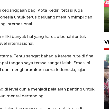
di kebanggaan bagi Kota Kediri, tetapi juga
donesia untuk terus berjuang meraih mimpi dan
 internasional.
iliki banyak hal yang harus dibenahi untuk
V
el internasional.
rtama. Tentu sangat bahagia karena rute di final
mpai tangan saya terasa sangat lelah. Emas ini
si dan mengharumkan nama Indonesia," ujar
BNPB optimalkan penguatan
i level dunia menjadi pelajaran penting untuk
Desa Tangguh Bencana di
n mental bertanding.
Jawa Timur
5 Agustus 2026 19:09
i jalur dan mengatasi rasa grogi," kata dia.