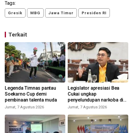
Tags:
Gresik
MBG
Jawa Timur
Presiden RI
Terkait
Legenda Timnas pantau
Legislator apresiasi Bea
Soekarno Cup demi
Cukai ungkap
pembinaan talenta muda
penyelundupan narkoba di
Soetta
Jumat, 7 Agustus 2026
Jumat, 7 Agustus 2026