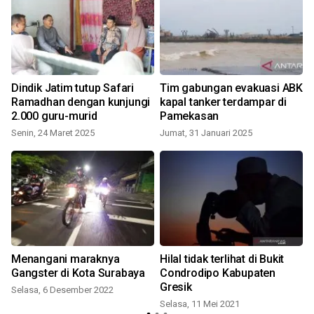
Dindik Jatim tutup Safari
Tim gabungan evakuasi ABK
B
Ramadhan dengan kunjungi
kapal tanker terdampar di
2.000 guru-murid
Pamekasan
S
Senin, 24 Maret 2025
Jumat, 31 Januari 2025
Menangani maraknya
Hilal tidak terlihat di Bukit
Gangster di Kota Surabaya
Condrodipo Kabupaten
Gresik
Selasa, 6 Desember 2022
Selasa, 11 Mei 2021
S