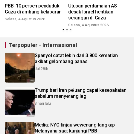
PBB: 10 persen penduduk
Utusan perdamaian AS
Gaza di ambang kelaparan
desak Israel hentikan
serangan di Gaza
Selasa, 4 Agustus 2026
Selasa, 4 Agustus 2026
S
Terpopuler - Internasional
Spanyol catat lebih dari 3.800 kematian
akibat gelombang panas
Jul 28th
Trump beri Iran peluang capai kesepakatan
sebelum menyerang lagi
3 hari lalu
Media: NYC tinjau wewenang tangkap
Netanyahu saat kunjungi PBB