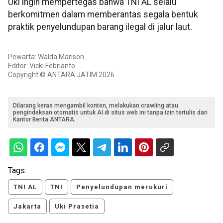
Uki ingin mempertegas bahwa TNI AL selalu
berkomitmen dalam memberantas segala bentuk
praktik penyelundupan barang ilegal di jalur laut.
Pewarta: Walda Marison
Editor: Vicki Febrianto
Copyright © ANTARA JATIM 2026
Dilarang keras mengambil konten, melakukan crawling atau
pengindeksan otomatis untuk AI di situs web ini tanpa izin tertulis dari
Kantor Berita ANTARA.
Tags:
TNI AL
TNI
Penyelundupan merukuri
Jakarta
Uki Prasetia