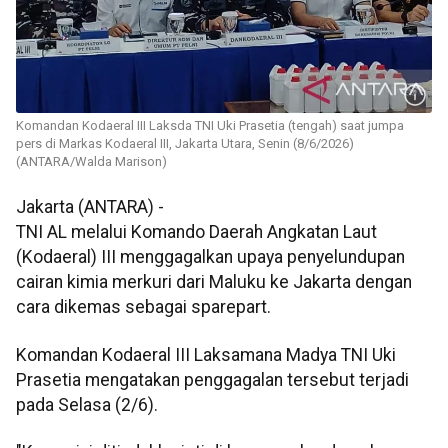
Komandan Kodaeral III Laksda TNI Uki Prasetia (tengah) saat jumpa
pers di Markas Kodaeral III, Jakarta Utara, Senin (8/6/2026)
(ANTARA/Walda Marison)
Jakarta (ANTARA) -
TNI AL melalui Komando Daerah Angkatan Laut
(Kodaeral) III menggagalkan upaya penyelundupan
cairan kimia merkuri dari Maluku ke Jakarta dengan
cara dikemas sebagai sparepart.
Komandan Kodaeral III Laksamana Madya TNI Uki
Prasetia mengatakan penggagalan tersebut terjadi
pada Selasa (2/6).