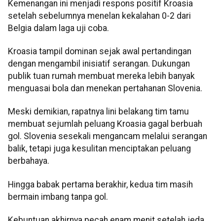
Kemenangan ini menjadi respons positif Kroasia
setelah sebelumnya menelan kekalahan 0-2 dari
Belgia dalam laga uji coba.
Kroasia tampil dominan sejak awal pertandingan
dengan mengambil inisiatif serangan. Dukungan
publik tuan rumah membuat mereka lebih banyak
menguasai bola dan menekan pertahanan Slovenia.
Meski demikian, rapatnya lini belakang tim tamu
membuat sejumlah peluang Kroasia gagal berbuah
gol. Slovenia sesekali mengancam melalui serangan
balik, tetapi juga kesulitan menciptakan peluang
berbahaya.
Hingga babak pertama berakhir, kedua tim masih
bermain imbang tanpa gol.
Kebuntuan akhirnya pecah enam menit setelah jeda.