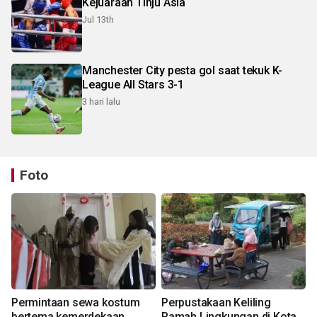
Kejuaraan Tinju Asia
Jul 13th
Manchester City pesta gol saat tekuk K-
League All Stars 3-1
3 hari lalu
Foto
Permintaan sewa kostum
Perpustakaan Keliling
bertema kemerdekaan
Ramah Lingkungan di Kota