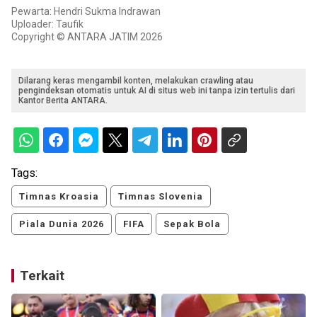
Pewarta: Hendri Sukma Indrawan
Uploader: Taufik
Copyright © ANTARA JATIM 2026
Dilarang keras mengambil konten, melakukan crawling atau
pengindeksan otomatis untuk AI di situs web ini tanpa izin tertulis dari
Kantor Berita ANTARA.
Tags:
Timnas Kroasia
Timnas Slovenia
Piala Dunia 2026
FIFA
Sepak Bola
Terkait