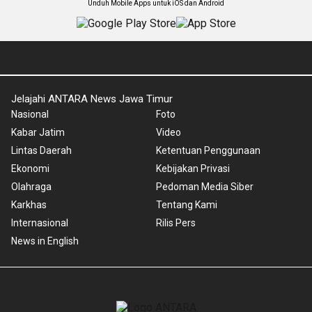
Unduh Mobile Apps untuk iOS dan Android
Jelajahi ANTARA News Jawa Timur
Nasional
Foto
Kabar Jatim
Video
Lintas Daerah
Ketentuan Penggunaan
Ekonomi
Kebijakan Privasi
Olahraga
Pedoman Media Siber
Karkhas
Tentang Kami
Internasional
Rilis Pers
News in English