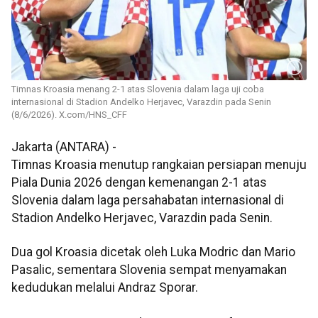
Timnas Kroasia menang 2-1 atas Slovenia dalam laga uji coba
internasional di Stadion Andelko Herjavec, Varazdin pada Senin
(8/6/2026). X.com/HNS_CFF
Jakarta (ANTARA) -
Timnas Kroasia menutup rangkaian persiapan menuju
Piala Dunia 2026 dengan kemenangan 2-1 atas
Slovenia dalam laga persahabatan internasional di
Stadion Andelko Herjavec, Varazdin pada Senin.
Dua gol Kroasia dicetak oleh Luka Modric dan Mario
Pasalic, sementara Slovenia sempat menyamakan
kedudukan melalui Andraz Sporar.