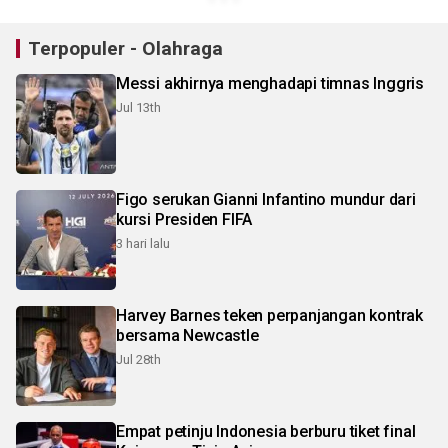
Terpopuler - Olahraga
Messi akhirnya menghadapi timnas Inggris
Jul 13th
Figo serukan Gianni Infantino mundur dari
kursi Presiden FIFA
3 hari lalu
Harvey Barnes teken perpanjangan kontrak
bersama Newcastle
Jul 28th
Empat petinju Indonesia berburu tiket final