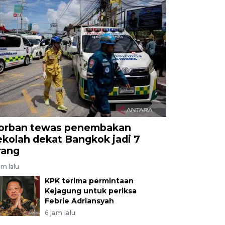
orban tewas penembakan
ekolah dekat Bangkok jadi 7
rang
am lalu
KPK terima permintaan
Kejagung untuk periksa
Febrie Adriansyah
6 jam lalu