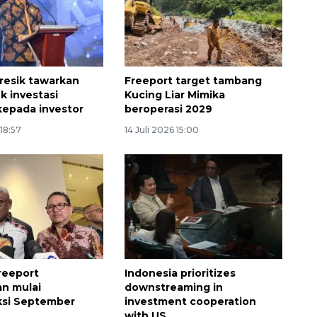
resik tawarkan
Freeport target tambang
k investasi
Kucing Liar Mimika
 kepada investor
beroperasi 2029
 18:57
14 Juli 2026 15:00
reeport
Indonesia prioritizes
an mulai
downstreaming in
ksi September
investment cooperation
with US