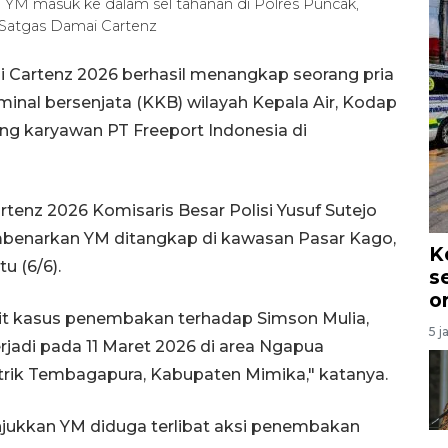
g YM masuk ke dalam sel tahanan di Polres Puncak,
Satgas Damai Cartenz
i Cartenz 2026 berhasil menangkap seorang pria
minal bersenjata (KKB) wilayah Kepala Air, Kodap
ang karyawan PT Freeport Indonesia di
enz 2026 Komisaris Besar Polisi Yusuf Sutejo
embenarkan YM ditangkap di kawasan Pasar Kago,
K
u (6/6).
s
o
ait kasus penembakan terhadap Simson Mulia,
5 j
rjadi pada 11 Maret 2026 di area Ngapua
trik Tembagapura, Kabupaten Mimika," katanya.
njukkan YM diduga terlibat aksi penembakan