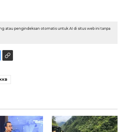
g atau pengindeksan otomatis untuk AI di situs web ini tanpa
Ekonomi triwulan II-2026
tumbuh 5,29 persen
KKB
2026-08-06 18:45:00