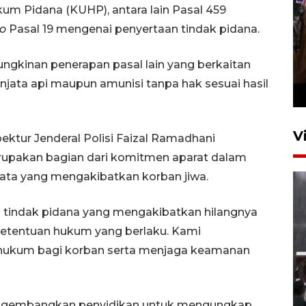
m Pidana (KUHP), antara lain Pasal 459
to
Pasal 19 mengenai penyertaan tindak pidana.
Persebaya juara Piala
ungkinan penerapan pasal lain yang berkaitan
Presiden 2026
jata api maupun amunisi tanpa hak sesuai hasil
7 jam lalu
V
ektur Jenderal Polisi Faizal Ramadhani
upakan bagian dari komitmen aparat dalam
jata yang mengakibatkan korban jiwa.
am tindak pidana yang mengakibatkan hilangnya
ketentuan hukum yang berlaku. Kami
hukum bagi korban serta menjaga keamanan
Menteri PPPA tekankan
pentingnya pesantren ramah
santri
engembangkan penyidikan untuk mengungkap