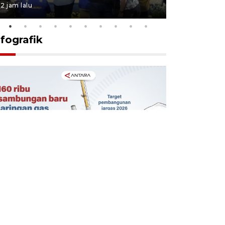
2 jam lalu
5 jam lalu
nfografik