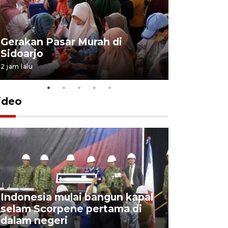
Gerakan Pasar Murah di
Penguata
Sidoarjo
Niyama T
2 jam lalu
6 jam lalu
ideo
Indonesia mulai bangun kapal
Action I
selam Scorpene pertama di
edukasi k
dalam negeri
para sisw