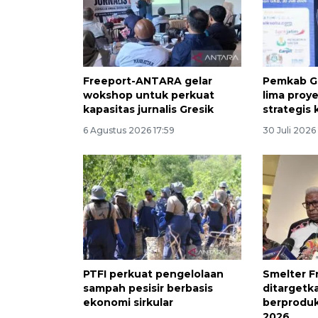
Freeport-ANTARA gelar
Pemkab G
wokshop untuk perkuat
lima proye
kapasitas jurnalis Gresik
strategis
6 Agustus 2026 17:59
30 Juli 2026
PTFI perkuat pengelolaan
Smelter F
sampah pesisir berbasis
ditargetk
ekonomi sirkular
berprodu
2026