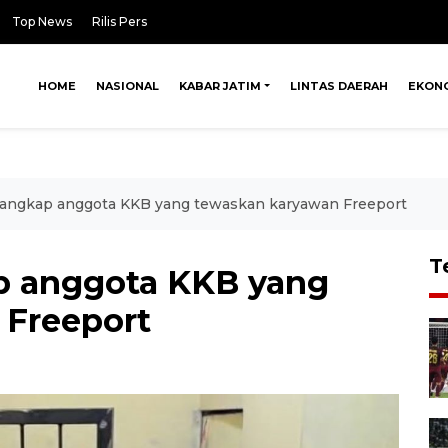
Top News
Rilis Pers
HOME
NASIONAL
KABAR JATIM
LINTAS DAERAH
EKON
 tangkap anggota KKB yang tewaskan karyawan Freeport
T
ap anggota KKB yang
 Freeport