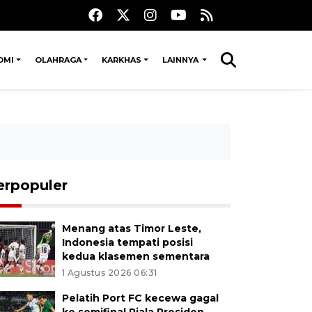
OMI
OLAHRAGA
KARKHAS
LAINNYA
erpopuler
Menang atas Timor Leste,
Indonesia tempati posisi
kedua klasemen sementara
1 Agustus 2026 06:31
Pelatih Port FC kecewa gagal