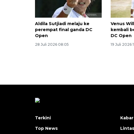
Aldila Sutjiadi melaju ke
Venus Wil
perempat final ganda DC
kembali b
Open
DC Open
28 Juli 2026 08:05
19 Juli 2026 1
Terkini
Kabar
Top News
Linta