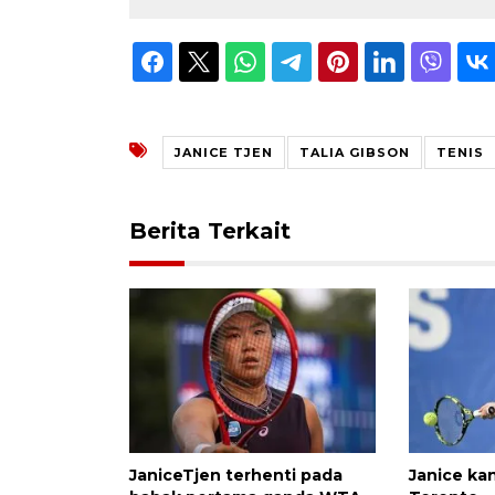
JANICE TJEN
TALIA GIBSON
TENIS
Berita Terkait
JaniceTjen terhenti pada
Janice ka