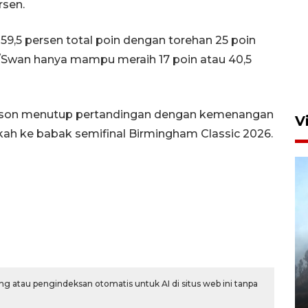
rsen.
Aksi bersih sungai di kawasan
9,5 persen total poin dengan torehan 25 poin
padat penduduk
n/Swan hanya mampu meraih 17 poin atau 40,5
7 Agustus 2026 14:29
Gibson menutup pertandingan dengan kemenangan
V
ah ke babak semifinal Birmingham Classic 2026.
BPBD Jatim kerahkan "Drone
Water Spray" bantu padamkan
kebakaran Bromo
g atau pengindeksan otomatis untuk AI di situs web ini tanpa
6 Agustus 2026 18:23