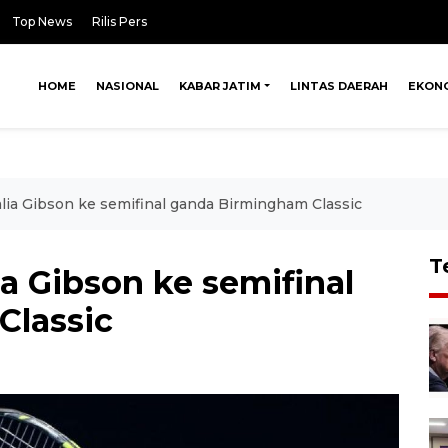
Top News
Rilis Pers
HOME
NASIONAL
KABAR JATIM
LINTAS DAERAH
EKON
alia Gibson ke semifinal ganda Birmingham Classic
T
ia Gibson ke semifinal
Classic