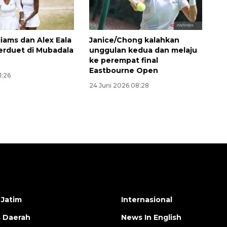
liams dan Alex Eala
Janice/Chong kalahkan
erduet di Mubadala
unggulan kedua dan melaju
ke perempat final
Eastbourne Open
1:26
24 Juni 2026 08:28
 Jatim
Internasional
s Daerah
News In English