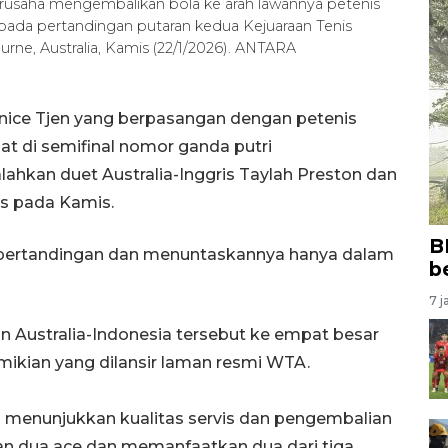
berusaha mengembalikan bola ke arah lawannya petenis
 pada pertandingan putaran kedua Kejuaraan Tenis
rne, Australia, Kamis (22/1/2026). ANTARA
anice Tjen yang berpasangan dengan petenis
at di semifinal nomor ganda putri
ahkan duet Australia-Inggris Taylah Preston dan
is pada Kamis.
B
 pertandingan dan menuntaskannya hanya dalam
b
7 j
Australia-Indonesia tersebut ke empat besar
ikian yang dilansir laman resmi WTA.
g menunjukkan kualitas servis dan pengembalian
an dua ace dan memanfaatkan dua dari tiga