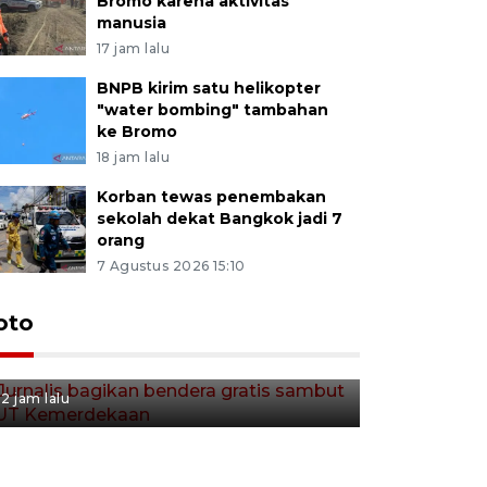
Bromo karena aktivitas
manusia
17 jam lalu
BNPB kirim satu helikopter
"water bombing" tambahan
ke Bromo
18 jam lalu
Korban tewas penembakan
sekolah dekat Bangkok jadi 7
orang
7 Agustus 2026 15:10
Jurnalis bagikan bendera
oto
gratis sambut HUT
Kemerdekaan
2 jam lalu