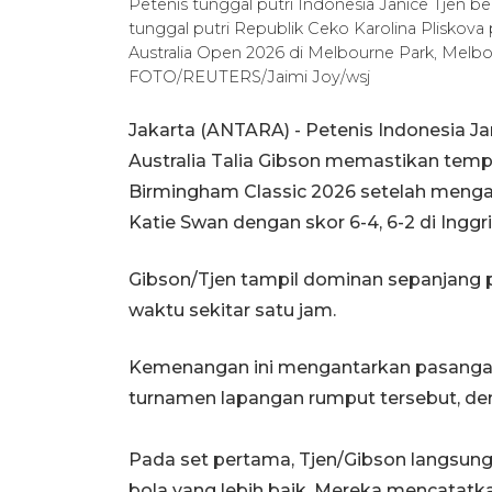
Petenis tunggal putri Indonesia Janice Tjen 
tunggal putri Republik Ceko Karolina Pliskova
Australia Open 2026 di Melbourne Park, Melbou
FOTO/REUTERS/Jaimi Joy/wsj
Jakarta (ANTARA) - Petenis Indonesia J
Australia Talia Gibson memastikan temp
Birmingham Classic 2026 setelah mengal
Katie Swan dengan skor 6-4, 6-2 di Inggr
Gibson/Tjen tampil dominan sepanjang
waktu sekitar satu jam.
Kemenangan ini mengantarkan pasangan 
turnamen lapangan rumput tersebut, dem
Pada set pertama, Tjen/Gibson langsun
bola yang lebih baik. Mereka mencatatk