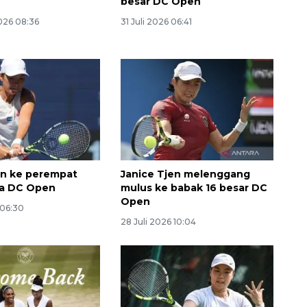
besar DC Open
026 08:36
31 Juli 2026 06:41
Awas penipuan berbasis AI
en ke perempat
Janice Tjen melenggang
da DC Open
mulus ke babak 16 besar DC
2026-08-07 13:45:00
Open
 06:30
28 Juli 2026 10:04