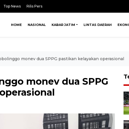
Top News
Rilis Pers
HOME
NASIONAL
KABAR JATIM
LINTAS DAERAH
EKON
bolinggo monev dua SPPG pastikan kelayakan operasional
T
inggo monev dua SPPG
operasional