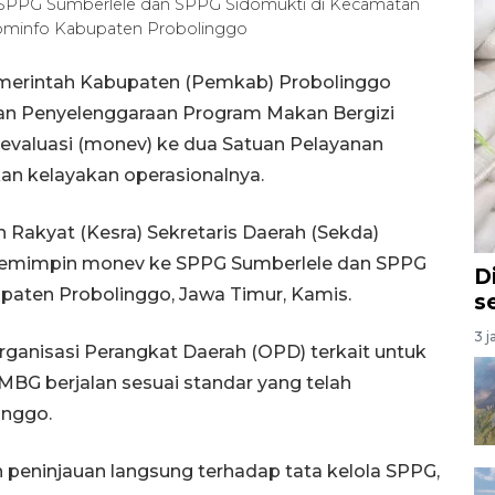
PPG Sumberlele dan SPPG Sidomukti di Kecamatan
kominfo Kabupaten Probolinggo
emerintah Kabupaten (Pemkab) Probolinggo
tan Penyelenggaraan Program Makan Bergizi
evaluasi (monev) ke dua Satuan Pelayanan
n kelayakan operasionalnya.
 Rakyat (Kesra) Sekretaris Daerah (Sekda)
memimpin monev ke SPPG Sumberlele dan SPPG
D
paten Probolinggo, Jawa Timur, Kamis.
s
3 j
ganisasi Perangkat Daerah (OPD) terkait untuk
G berjalan sesuai standar yang telah
inggo.
 peninjauan langsung terhadap tata kelola SPPG,