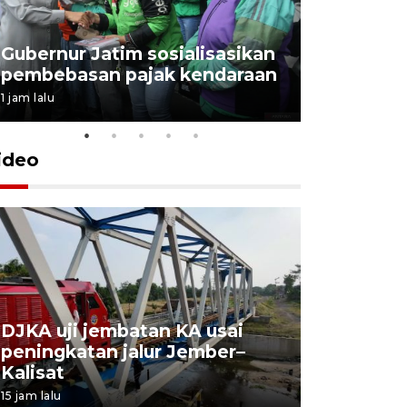
Gubernur Jatim sosialisasikan
pembebasan pajak kendaraan
1 jam lalu
ideo
DJKA uji jembatan KA usai
11 korba
peningkatan jalur Jember–
Mutiara S
Kalisat
perawata
15 jam lalu
16 jam lalu