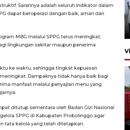
truktif. Sarannya adalah seluruh indikator dalam
PPG dapat beroperasi dengan baik, aman dan
Pameran multiproduk
.
Surabaya Great Expo
16 jam lalu
rogram MBG melalui SPPG terus meningkat,
gi lingkungan sekitar maupun penerima
V
ktu ke waktu, sehingga tingkat kepuasan
 meningkat. Dampaknya tidak hanya baik bagi
nerima manfaat melalui penyajian menu yang
jarnya.
Basarnas hentikan operasi
pat ditutup sementara oleh Badan Gizi Nasional
kedaruratan KM Mutiara
ngelola SPPG di Kabupaten Probolinggo agar
Sentosa II
 tata kelola yang telah ditetapkan.
4 Agustus 2026 22:38