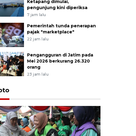
Ketapang dimulai,
pengunjung kini diperiksa
7 jam lalu
Pemerintah tunda penerapan
pajak "marketplace"
22 jam lalu
Pengangguran di Jatim pada
Mei 2026 berkurang 26.320
orang
23 jam lalu
Uji fungs
oto
di Jembe
16 jam lalu