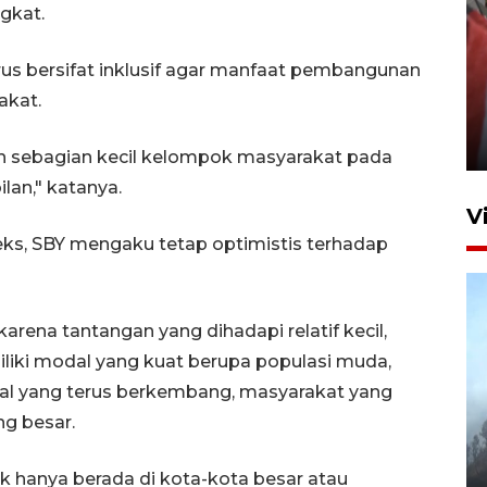
gkat.
rus bersifat inklusif agar manfaat pembangunan
Penguatan struktur jembatan
akat.
Niyama Tulungagung
7 Agustus 2026 14:36
h sebagian kecil kelompok masyarakat pada
lan," katanya.
V
ks, SBY mengaku tetap optimistis terhadap
arena tantangan yang dihadapi relatif kecil,
iki modal yang kuat berupa populasi muda,
tal yang terus berkembang, masyarakat yang
BPBD Jatim kerahkan "Drone
g besar.
Water Spray" bantu padamkan
kebakaran Bromo
 hanya berada di kota-kota besar atau