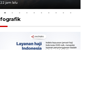
22 jam lalu
23 jam lalu
nfografik