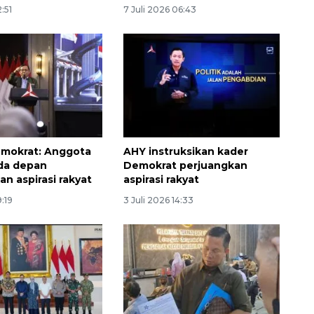
2:51
7 Juli 2026 06:43
emokrat: Anggota
AHY instruksikan kader
da depan
Demokrat perjuangkan
n aspirasi rakyat
aspirasi rakyat
9:19
3 Juli 2026 14:33