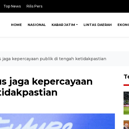
Top News
Rilis Pers
HOME
NASIONAL
KABAR JATIM
LINTAS DAERAH
EKON
 jaga kepercayaan publik di tengah ketidakpastian
T
s jaga kepercayaan
tidakpastian