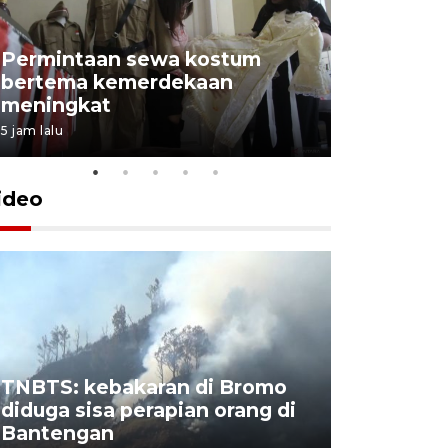
Permintaan sewa kostum
bertema kemerdekaan
Perpusta
meningkat
Lingkunga
5 jam lalu
5 jam lalu
ideo
TNBTS: kebakaran di Bromo
Khofifah 
diduga sisa perapian orang di
Bromo, a
Bantengan
capai 176