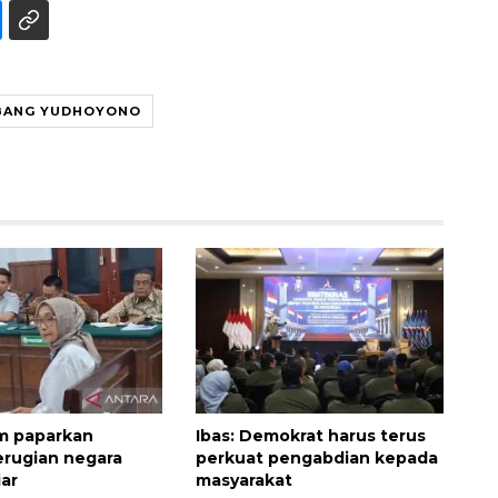
BANG YUDHOYONO
160 ribu sambungan baru
jaringan gas 2026
2026-08-07 18:00:00
m paparkan
Ibas: Demokrat harus terus
erugian negara
perkuat pengabdian kepada
iar
masyarakat