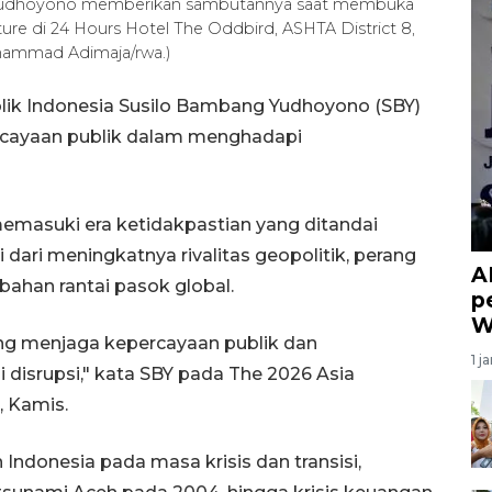
g Yudhoyono memberikan sambutannya saat membuka
ture di 24 Hours Hotel The Oddbird, ASHTA District 8,
hammad Adimaja/rwa.)
lik Indonesia Susilo Bambang Yudhoyono (SBY)
cayaan publik dalam menghadapi
emasuki era ketidakpastian yang ditandai
dari meningkatnya rivalitas geopolitik, perang
A
ubahan rantai pasok global.
p
W
ng menjaga kepercayaan publik dan
1 j
 disrupsi," kata SBY pada The 2026 Asia
, Kamis.
donesia pada masa krisis dan transisi,