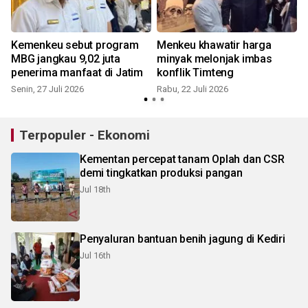
Kemenkeu sebut program
Menkeu khawatir harga
r
MBG jangkau 9,02 juta
minyak melonjak imbas
penerima manfaat di Jatim
konflik Timteng
Senin, 27 Juli 2026
Rabu, 22 Juli 2026
S
Terpopuler - Ekonomi
Kementan percepat tanam Oplah dan CSR
demi tingkatkan produksi pangan
Jul 18th
Penyaluran bantuan benih jagung di Kediri
Jul 16th