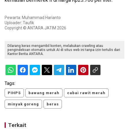
kemasan bermerek II di harga Rp23.700 per liter.
Pewarta: Muhammad Harianto
Uploader: Taufik
Copyright © ANTARA JATIM 2026
Dilarang keras mengambil konten, melakukan crawling atau
pengindeksan otomatis untuk AI di situs web ini tanpa izin tertulis dari
Kantor Berita ANTARA.
Tags:
PIHPS
bawang merah
cabai rawit merah
minyak goreng
beras
Terkait