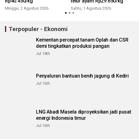
r
Rp40.450/kg
telur ayam Rp29.650/kg
Minggu, 2 Agustus 2026
Sabtu, 1 Agustus 2026
S
Terpopuler - Ekonomi
Kementan percepat tanam Oplah dan CSR
demi tingkatkan produksi pangan
Jul 18th
Penyaluran bantuan benih jagung di Kediri
Jul 16th
LNG Abadi Masela diproyeksikan jadi pusat
energi Indonesia timur
Jul 16th