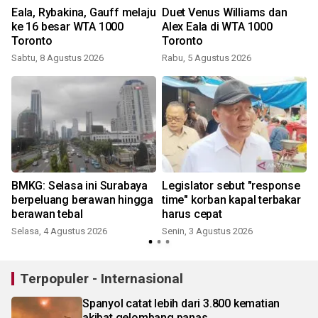
Eala, Rybakina, Gauff melaju
Duet Venus Williams dan
ke 16 besar WTA 1000
Alex Eala di WTA 1000
Toronto
Toronto
J
Sabtu, 8 Agustus 2026
Rabu, 5 Agustus 2026
BMKG: Selasa ini Surabaya
Legislator sebut "response
berpeluang berawan hingga
time" korban kapal terbakar
berawan tebal
harus cepat
Selasa, 4 Agustus 2026
Senin, 3 Agustus 2026
S
Terpopuler - Internasional
Spanyol catat lebih dari 3.800 kematian
akibat gelombang panas