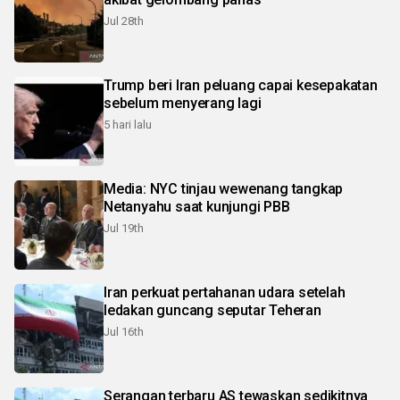
Jul 28th
Trump beri Iran peluang capai kesepakatan
sebelum menyerang lagi
5 hari lalu
Media: NYC tinjau wewenang tangkap
Netanyahu saat kunjungi PBB
Jul 19th
Iran perkuat pertahanan udara setelah
ledakan guncang seputar Teheran
Jul 16th
Serangan terbaru AS tewaskan sedikitnya