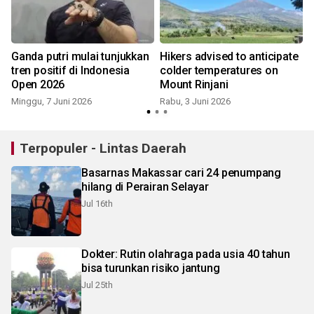
Ganda putri mulai tunjukkan
Hikers advised to anticipate
tren positif di Indonesia
colder temperatures on
Open 2026
Mount Rinjani
S
Minggu, 7 Juni 2026
Rabu, 3 Juni 2026
Terpopuler - Lintas Daerah
Basarnas Makassar cari 24 penumpang
hilang di Perairan Selayar
Jul 16th
Dokter: Rutin olahraga pada usia 40 tahun
bisa turunkan risiko jantung
Jul 25th