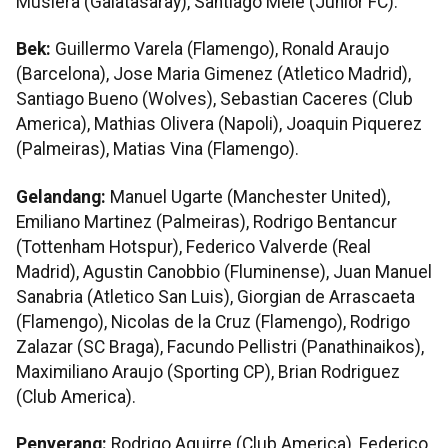
Muslera (Galatasaray), Santiago Mele (Junior FC).
Bek:
Guillermo Varela (Flamengo), Ronald Araujo
(Barcelona), Jose Maria Gimenez (Atletico Madrid),
Santiago Bueno (Wolves), Sebastian Caceres (Club
America), Mathias Olivera (Napoli), Joaquin Piquerez
(Palmeiras), Matias Vina (Flamengo).
Gelandang:
Manuel Ugarte (Manchester United),
Emiliano Martinez (Palmeiras), Rodrigo Bentancur
(Tottenham Hotspur), Federico Valverde (Real
Madrid), Agustin Canobbio (Fluminense), Juan Manuel
Sanabria (Atletico San Luis), Giorgian de Arrascaeta
(Flamengo), Nicolas de la Cruz (Flamengo), Rodrigo
Zalazar (SC Braga), Facundo Pellistri (Panathinaikos),
Maximiliano Araujo (Sporting CP), Brian Rodriguez
(Club America).
Penyerang:
Rodrigo Aguirre (Club America), Federico