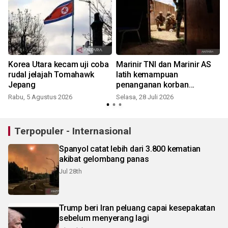
Korea Utara kecam uji coba
Marinir TNI dan Marinir AS
rudal jelajah Tomahawk
latih kemampuan
Jepang
penanganan korban
bencana
Rabu, 5 Agustus 2026
Selasa, 28 Juli 2026
M
Terpopuler - Internasional
Spanyol catat lebih dari 3.800 kematian
akibat gelombang panas
Jul 28th
Trump beri Iran peluang capai kesepakatan
sebelum menyerang lagi