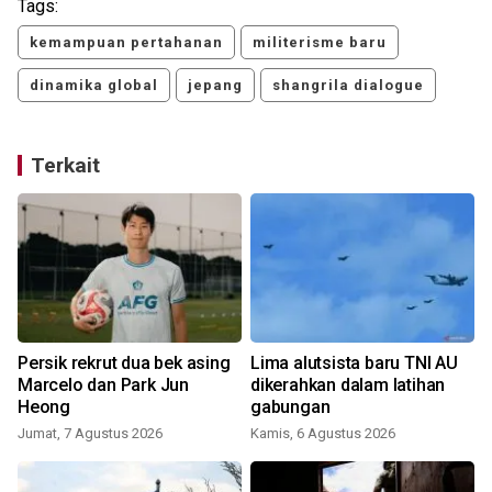
Tags:
kemampuan pertahanan
militerisme baru
dinamika global
jepang
shangrila dialogue
Terkait
Persik rekrut dua bek asing
Lima alutsista baru TNI AU
Marcelo dan Park Jun
dikerahkan dalam latihan
Heong
gabungan
Jumat, 7 Agustus 2026
Kamis, 6 Agustus 2026
S