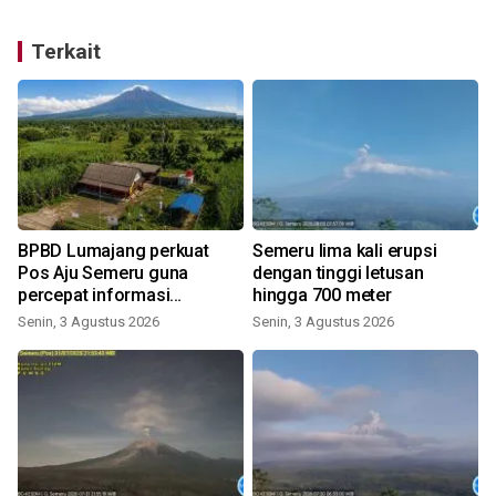
Terkait
BPBD Lumajang perkuat
Semeru lima kali erupsi
Pos Aju Semeru guna
dengan tinggi letusan
percepat informasi
hingga 700 meter
kebencanaan
Senin, 3 Agustus 2026
Senin, 3 Agustus 2026
K