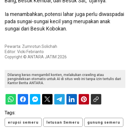
Bang, Besuk Kembar, dan Besuk Sat," ujarnya.
Ia menambahkan, potensi lahar juga perlu diwaspadai
pada sungai-sungai kecil yang merupakan anak
sungai dari Besuk Kobokan.
Pewarta: Zumrotun Solichah
Editor: Vicki Febrianto
Copyright © ANTARA JATIM 2026
Dilarang keras mengambil konten, melakukan crawling atau
pengindeksan otomatis untuk AI di situs web ini tanpa izin tertulis dari
Kantor Berita ANTARA.
Tags:
erupsi semeru
letusan Semeru
gunung semeru