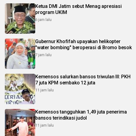
Ketua DMI Jatim sebut Menag apresiasi
program UKIM
6 jam lalu
Gubernur Khofifah upayakan helikopter
"water bombing" beroperasi di Bromo besok
7 jam lalu
Kemensos salurkan bansos triwulan III: PKH
7 juta KPM sembako 12 juta
11 jam lalu
Kemensos tangguhkan 1,49 juta penerima
bansos terindikasi judol
11 jam lalu