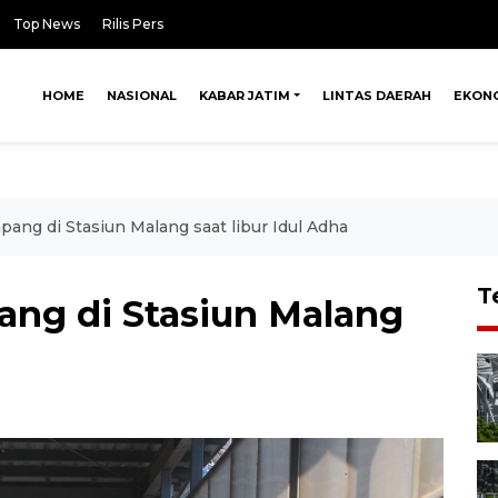
Top News
Rilis Pers
HOME
NASIONAL
KABAR JATIM
LINTAS DAERAH
EKON
ng di Stasiun Malang saat libur Idul Adha
T
ng di Stasiun Malang