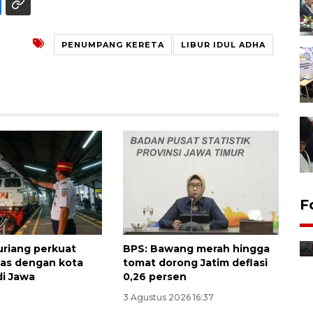
PENUMPANG KERETA
LIBUR IDUL ADHA
F
Distribusi bantuan mesin
pertanian di Kediri
riang perkuat
BPS: Bawang merah hingga
12 jam lalu
tas dengan kota
tomat dorong Jatim deflasi
di Jawa
0,26 persen
3 Agustus 2026 16:37