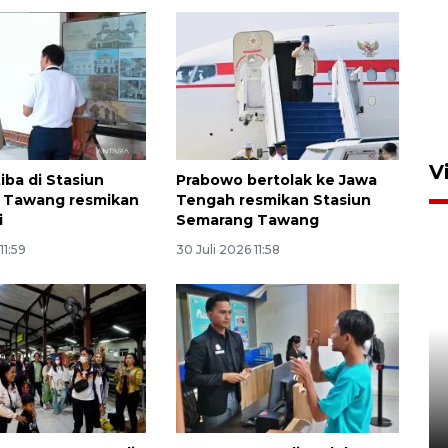
V
iba di Stasiun
Prabowo bertolak ke Jawa
 Tawang resmikan
Tengah resmikan Stasiun
i
Semarang Tawang
11:59
30 Juli 2026 11:58
Basarnas hentikan operasi
kedaruratan KM Mutiara
Sentosa II
4 Agustus 2026 22:38