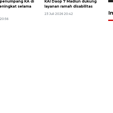
 penumpang KA di
KAI Daop 7 Madiun dukung
eningkat selama
layanan ramah disabilitas
I
23 Juli 2026 20:42
 20:56