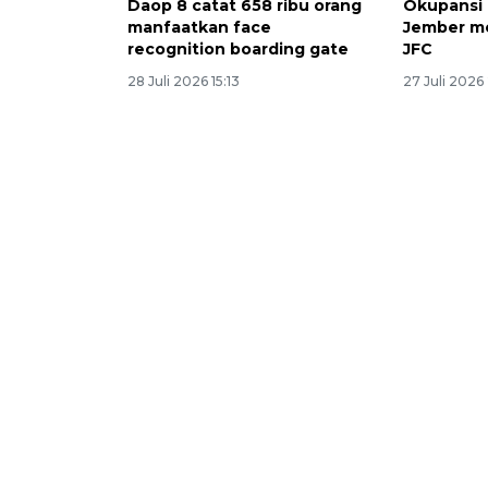
Daop 8 catat 658 ribu orang
Okupansi
manfaatkan face
Jember m
recognition boarding gate
JFC
28 Juli 2026 15:13
27 Juli 2026