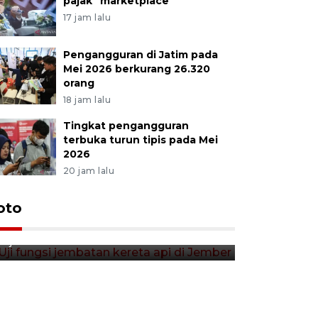
pajak "marketplace"
17 jam lalu
Pengangguran di Jatim pada
Mei 2026 berkurang 26.320
orang
18 jam lalu
Tingkat pengangguran
terbuka turun tipis pada Mei
2026
20 jam lalu
Uji fungsi jembatan kereta api
oto
Tera timb
di Jember
di pasar t
11 jam lalu
11 jam lalu