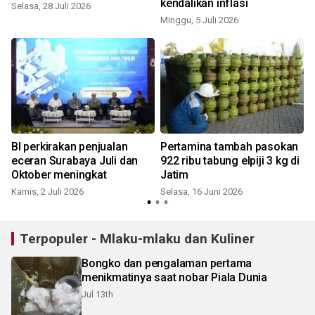
kendalikan inflasi
Selasa, 28 Juli 2026
Minggu, 5 Juli 2026
R
BI perkirakan penjualan
Pertamina tambah pasokan
eceran Surabaya Juli dan
922 ribu tabung elpiji 3 kg di
Oktober meningkat
Jatim
Kamis, 2 Juli 2026
Selasa, 16 Juni 2026
J
Terpopuler - Mlaku-mlaku dan Kuliner
Bongko dan pengalaman pertama
menikmatinya saat nobar Piala Dunia
Jul 13th