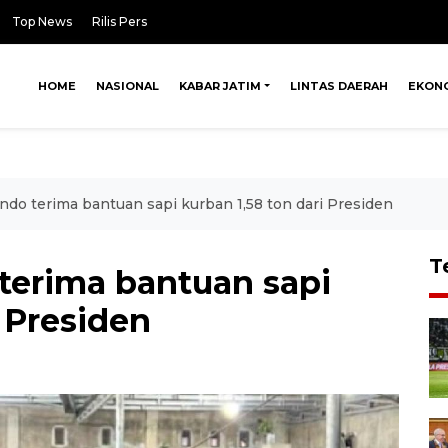
Top News
Rilis Pers
HOME
NASIONAL
KABAR JATIM
LINTAS DAERAH
EKON
do terima bantuan sapi kurban 1,58 ton dari Presiden
T
erima bantuan sapi
i Presiden