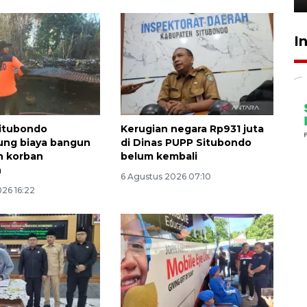
I
itubondo
Kerugian negara Rp931 juta
ng biaya bangun
di Dinas PUPP Situbondo
h korban
belum kembali
n
6 Agustus 2026 07:10
26 16:22