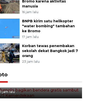
Bromo karena aktivitas
manusia
16 jam lalu
BNPB kirim satu helikopter
"water bombing" tambahan
ke Bromo
17 jam lalu
Korban tewas penembakan
sekolah dekat Bangkok jadi 7
orang
23 jam lalu
Jurnalis bagikan bendera
oto
gratis sambut HUT
Kemerdekaan
1 jam lalu