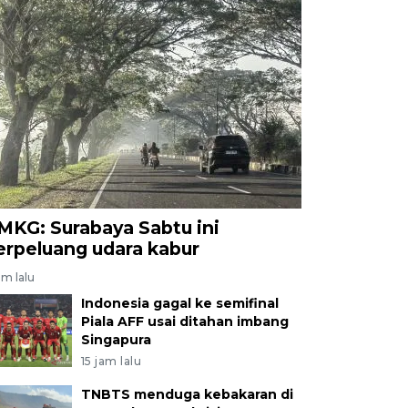
MKG: Surabaya Sabtu ini
erpeluang udara kabur
am lalu
Indonesia gagal ke semifinal
Piala AFF usai ditahan imbang
Singapura
15 jam lalu
TNBTS menduga kebakaran di