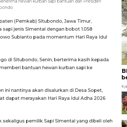
enerima hewan kurban sapi bantuan dari Presiden
ubondo
paten (Pemkab) Situbondo, Jawa Timur,
sapi jenis Simental dengan bobot 1.058
rabowo Subianto pada momentum Hari Raya Idul
go di Situbondo, Senin, berterima kasih kepada
 memberi bantuan hewan kurban sapi ke
B
b
6 j
 ini nantinya akan disalurkan di Desa Sopet,
t dapat merayakan Hari Raya Idul Adha 2026
k sekaligus pemilik Sapi Simental yang dibeli oleh