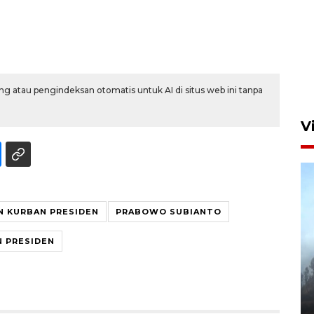
Aksi bersih sungai di kawasan
padat penduduk
23 jam lalu
g atau pengindeksan otomatis untuk AI di situs web ini tanpa
V
 KURBAN PRESIDEN
PRABOWO SUBIANTO
 PRESIDEN
BPBD Jatim kerahkan "Drone
Water Spray" bantu padamkan
kebakaran Bromo
6 Agustus 2026 18:23