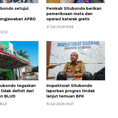
bondo setujui
Pemkab Situbondo berikan
pemeriksaan mata dan
ungjawaban APBD
operasi katarak gratis
21 Juli 2026 19:58
22:52
Awas penipuan berbasis AI
2026-08-07 13:45:00
tubondo tegaskan
Inspektorat Situbondo
tidak defisit dari
laporkan progres tindak
an BLUD
lanjut temuan BPK
18:43
15 Juli 2026 06:21