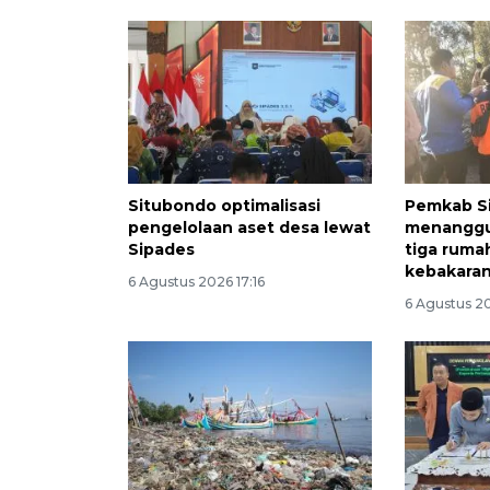
Situbondo optimalisasi
Pemkab S
pengelolaan aset desa lewat
menanggu
Sipades
tiga ruma
kebakara
6 Agustus 2026 17:16
6 Agustus 20