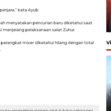
enjara,” kata Ayub.
Penguatan struktur jembatan
Niyama Tulungagung
alah menyatakan pencurian baru diketahui saat
7 Agustus 2026 14:36
i menjelang pelaksanaan salat Zuhur.
V
perangkat mixer diketahui hilang dengan total
.
BPBD Jatim kerahkan "Drone
Water Spray" bantu padamkan
kebakaran Bromo
6 Agustus 2026 18:23
g atau pengindeksan otomatis untuk AI di situs web ini tanpa