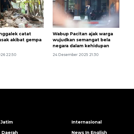
nggalek catat
Wabup Pacitan ajak warga
usak akibat gempa
wujudkan semangat bela
negara dalam kehidupan
026 22:50
24 Desember 2025 21:30
 Jatim
Internasional
s Daerah
News In English