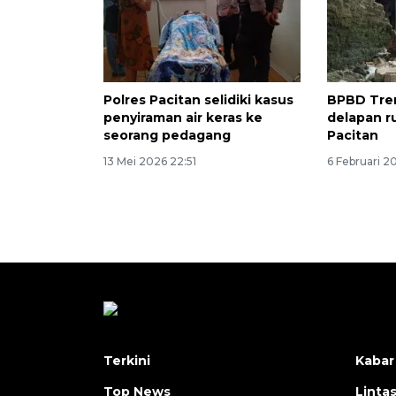
Polres Pacitan selidiki kasus
BPBD Tre
penyiraman air keras ke
delapan r
seorang pedagang
Pacitan
13 Mei 2026 22:51
6 Februari 2
Terkini
Kabar
Top News
Linta