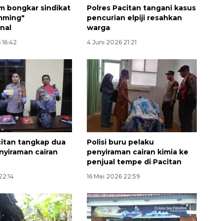
im bongkar sindikat
Polres Pacitan tangani kasus
mming"
pencurian elpiji resahkan
onal
warga
 16:42
4 Juni 2026 21:21
160 ribu sambungan baru
jaringan gas 2026
2026-08-07 18:00:00
citan tangkap dua
Polisi buru pelaku
nyiraman cairan
penyiraman cairan kimia ke
penjual tempe di Pacitan
22:14
16 Mei 2026 22:59