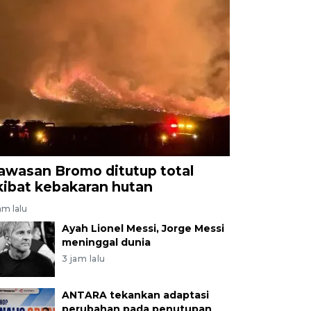
awasan Bromo ditutup total
kibat kebakaran hutan
am lalu
Ayah Lionel Messi, Jorge Messi
meninggal dunia
3 jam lalu
ANTARA tekankan adaptasi
perubahan pada penutupan