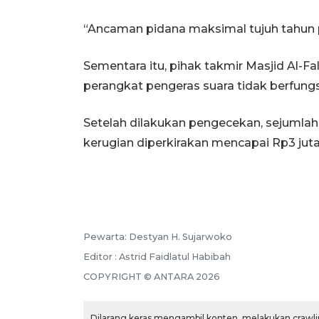
“Ancaman pidana maksimal tujuh tahun p
Sementara itu, pihak takmir Masjid Al-F
perangkat pengeras suara tidak berfungs
Setelah dilakukan pengecekan, sejumlah 
kerugian diperkirakan mencapai Rp3 juta
Pewarta: Destyan H. Sujarwoko
Editor : Astrid Faidlatul Habibah
COPYRIGHT © ANTARA 2026
Dilarang keras mengambil konten, melakukan crawlin