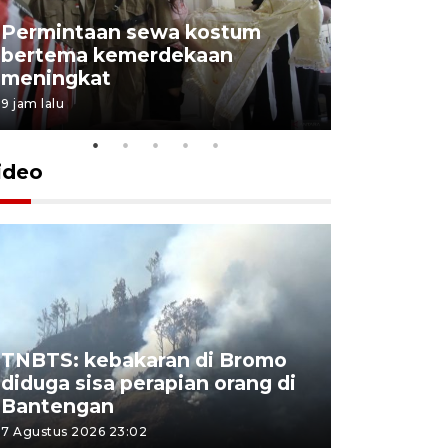
Permintaan sewa kostum
bertema kemerdekaan
Perpusta
meningkat
Lingkunga
9 jam lalu
9 jam lalu
ideo
TNBTS: kebakaran di Bromo
Khofifah 
diduga sisa perapian orang di
Bromo, a
Bantengan
capai 176
7 Agustus 2026 23:02
7 Agustus 202