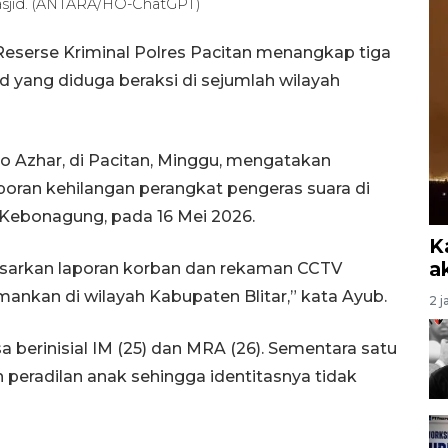
 masjid. (ANTARA/HO-ChatGPT)
Reserse Kriminal Polres Pacitan menangkap tiga
id yang diduga beraksi di sejumlah wilayah
 Azhar, di Pacitan, Minggu, mengatakan
poran kehilangan perangkat pengeras suara di
 Kebonagung, pada 16 Mei 2026.
K
a
asarkan laporan korban dan rekaman CCTV
mankan di wilayah Kabupaten Blitar,” kata Ayub.
2 j
berinisial IM (25) dan MRA (26). Sementara satu
n peradilan anak sehingga identitasnya tidak