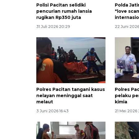
Polisi Pacitan selidiki
Polda Jat
pencurian rumah lansia
"love sca
rugikan Rp350 juta
internasi
31 Juli 2026 20:29
22 Juni 2026
Polres Pacitan tangani kasus
Polres Pa
nelayan meninggal saat
pelaku pe
melaut
kimia
3 Juni 2026 16:43
21 Mei 2026 