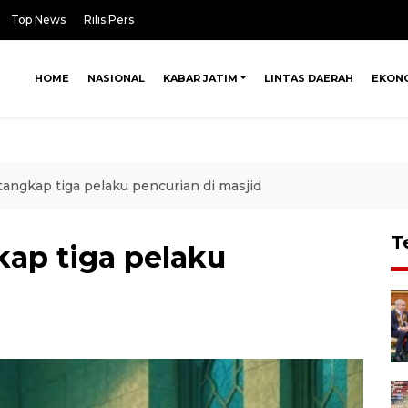
Top News
Rilis Pers
HOME
NASIONAL
KABAR JATIM
LINTAS DAERAH
EKON
tangkap tiga pelaku pencurian di masjid
T
kap tiga pelaku