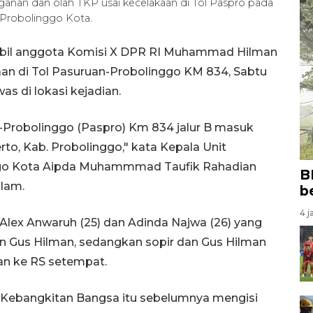
anan dan olah TKP usai kecelakaan di Tol Paspro pada
 Probolinggo Kota.
obil anggota Komisi X DPR RI Muhammad Hilman
an di Tol Pasuruan-Probolinggo KM 834, Sabtu
s di lokasi kejadian.
an-Probolinggo (Paspro) Km 834 jalur B masuk
o, Kab. Probolinggo," kata Kepala Unit
go Kota Aipda Muhammmad Taufik Rahadian
B
alam.
b
4 j
Alex Anwaruh (25) dan Adinda Najwa (26) yang
Gus Hilman, sedangkan sopir dan Gus Hilman
kan ke RS setempat.
 Kebangkitan Bangsa itu sebelumnya mengisi