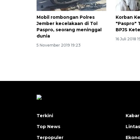
Mobil rombongan Polres
Korban Ke
Jember kecelakaan di Tol
"Paspro" 
Paspro, seorang meninggal
BPJS Ket
dunia
16 Juli 2018 
5 November 2019 19:23
Terkini
Kabar
Top News
Linta
Terpopuler
Ekon