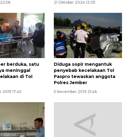
 22:58
21 Oktober 2024 12:05
er berduka, satu
Diduga sopir mengantuk
ya meninggal
penyebab kecelakaan Tol
Awas penipuan berbasis AI
elakaan di Tol
Paspro tewaskan anggota
Polres Jember
2026-08-07 13:45:00
 2019 17:45
5 November 2019 21:46