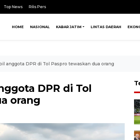
Top News
Rilis Pers
HOME
NASIONAL
KABAR JATIM
LINTAS DAERAH
EKON
il anggota DPR di Tol Paspro tewaskan dua orang
T
nggota DPR di Tol
ua orang