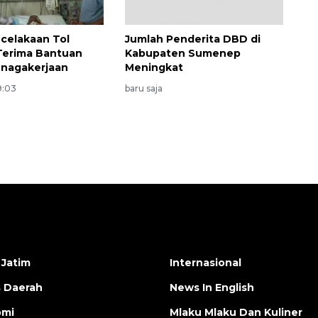
celakaan Tol
Jumlah Penderita DBD di
Terima Bantuan
Kabupaten Sumenep
enagakerjaan
Meningkat
19:03
baru saja
 Jatim
Internasional
s Daerah
News In English
omi
Mlaku Mlaku Dan Kuliner