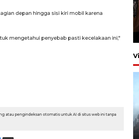
gian depan hingga sisi kiri mobil karena
Persebaya juara Piala
Presiden 2026
22 jam lalu
uk mengetahui penyebab pasti kecelakaan ini,"
V
BPBD Jatim kerahkan "Drone
g atau pengindeksan otomatis untuk AI di situs web ini tanpa
Water Spray" bantu padamkan
kebakaran Bromo
6 Agustus 2026 18:23