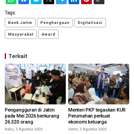
Tags:
Bank Jatim
Penghargaan
Digitalisasi
Masyarakat
Award
Terkait
Pengangguran di Jatim
Menteri PKP tegaskan KUR
pada Mei 2026 berkurang
Perumahan perkuat
26.320 orang
ekonomi keluarga
Rabu, 5 Agustus 2026
Senin, 3 Agustus 2026
J