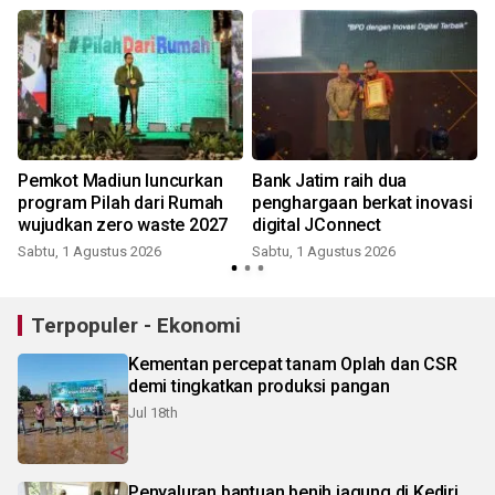
6
Pemkot Madiun luncurkan
Bank Jatim raih dua
program Pilah dari Rumah
penghargaan berkat inovasi
wujudkan zero waste 2027
digital JConnect
Sabtu, 1 Agustus 2026
Sabtu, 1 Agustus 2026
K
Terpopuler - Ekonomi
Kementan percepat tanam Oplah dan CSR
demi tingkatkan produksi pangan
Jul 18th
Penyaluran bantuan benih jagung di Kediri