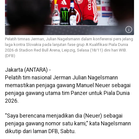
Pelatih timnas Jerman, Julian Nagelsmann dalam konferensi pers jelang
laga kontra Slovakia pada lanjutan fase grup A Kualifikasi Piala Dunia
2026 di Stadion Red Bull Arena, Leipzig, Selasa (18/11) dini hari WIB.
(DFB)
Jakarta (ANTARA) -
Pelatih tim nasional Jerman Julian Nagelsmann
memastikan penjaga gawang Manuel Neuer sebagai
penjaga gawang utama tim Panzer untuk Piala Dunia
2026.
“Saya berencana menjadikan dia (Neuer) sebagai
penjaga gawang nomor satu kami,” kata Nagelsmann
dikutip dari laman DFB, Sabtu.