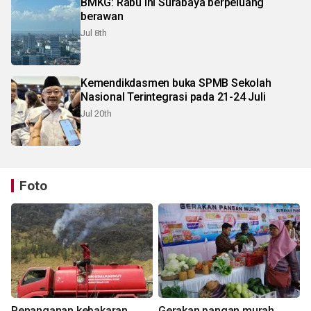
BMKG: Rabu ini Surabaya berpeluang
berawan
Jul 8th
Kemendikdasmen buka SPMB Sekolah
Nasional Terintegrasi pada 21-24 Juli
Jul 20th
Foto
Penanganan kebakaran
Gerakan pangan murah