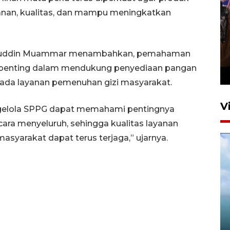
nan, kualitas, dan mampu meningkatkan
Persebaya juara Piala
horuddin Muammar menambahkan, pemahaman
Presiden 2026
 penting dalam mendukung penyediaan pangan
9 jam lalu
pada layanan pemenuhan gizi masyarakat.
V
pengelola SPPG dapat memahami pentingnya
ra menyeluruh, sehingga kualitas layanan
syarakat dapat terus terjaga,” ujarnya.
DJKA uji jembatan KA usai
peningkatan jalur Jember–
Kalisat