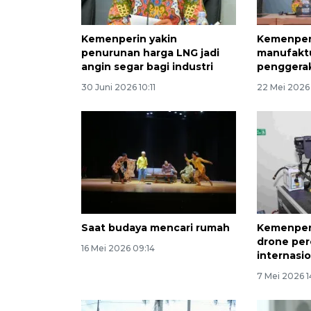
Kemenperin yakin
Kemenper
penurunan harga LNG jadi
manufaktu
angin segar bagi industri
penggerak
30 Juni 2026 10:11
22 Mei 2026 
Saat budaya mencari rumah
Kemenperin
drone pero
16 Mei 2026 09:14
internasi
7 Mei 2026 1