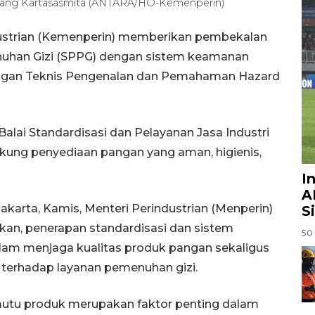
iwang Kartasasmita (ANTARA/HO-Kemenperin)
dustrian (Kemenperin) memberikan pembekalan
nuhan Gizi (SPPG) dengan sistem keamanan
ingan Teknis Pengenalan dan Pemahaman Hazard
alai Standardisasi dan Pelayanan Jasa Industri
kung penyediaan pangan yang aman, higienis,
I
A
akarta, Kamis, Menteri Perindustrian (Menperin)
S
n, penerapan standardisasi dan sistem
50 
lam menjaga kualitas produk pangan sekaligus
terhadap layanan pemenuhan gizi.
mutu produk merupakan faktor penting dalam