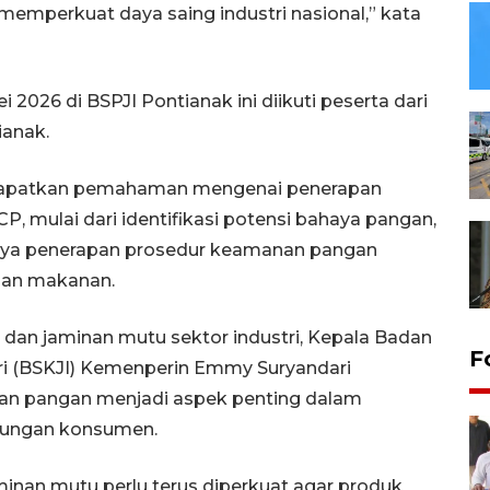
emperkuat daya saing industri nasional,” kata
2026 di BSPJI Pontianak ini diikuti peserta dari
anak.
ndapatkan pemahaman mengenai penerapan
 mulai dari identifikasi potensi bahaya pangan,
ingnya penerapan prosedur keamanan pangan
aan makanan.
 dan jaminan mutu sektor industri, Kepala Badan
F
tri (BSKJI) Kemenperin Emmy Suryandari
n pangan menjadi aspek penting dalam
ndungan konsumen.
minan mutu perlu terus diperkuat agar produk