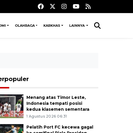
OMI
OLAHRAGA
KARKHAS
LAINNYA
erpopuler
Menang atas Timor Leste,
Indonesia tempati posisi
kedua klasemen sementara
1 Agustus 2026 06:31
Pelatih Port FC kecewa gagal