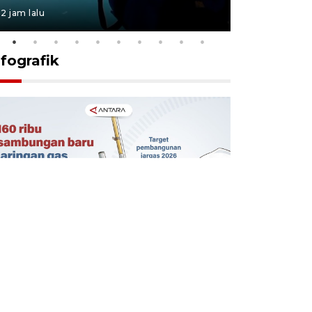
2 jam lalu
2 jam lalu
nfografik