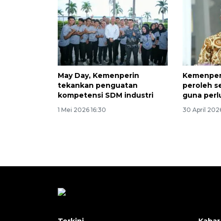
May Day, Kemenperin
Kemenper
tekankan penguatan
peroleh s
kompetensi SDM industri
guna perl
1 Mei 2026 16:30
30 April 202