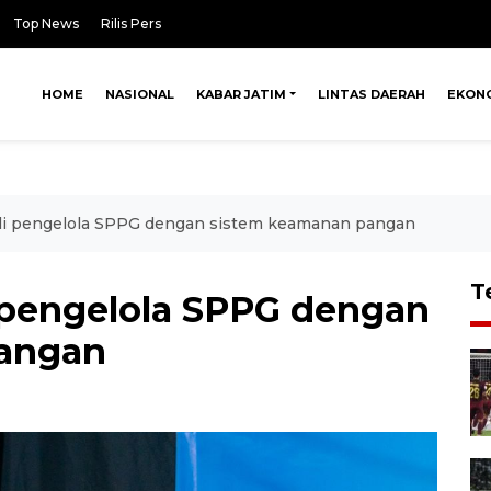
Top News
Rilis Pers
HOME
NASIONAL
KABAR JATIM
LINTAS DAERAH
EKON
i pengelola SPPG dengan sistem keamanan pangan
T
 pengelola SPPG dengan
angan