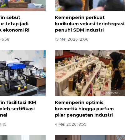
in sebut
Kemenperin perkuat
r tetap jadi
kurikulum vokasi terintegrasi
 ekonomi RI
penuhi SDM industri
16:58
19 Mei 2026 12:06
Ekonomi triwulan II-2026
tumbuh 5,29 persen
2026-08-06 18:45:00
 fasilitasi IKM
Kemenperin optimis
leh sertifikasi
kosmetik hingga parfum
onal
pilar penguatan industri
4:10
4 Mei 2026 18:59