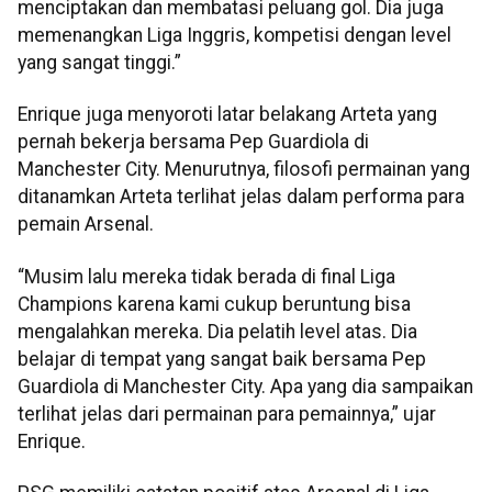
menciptakan dan membatasi peluang gol. Dia juga
memenangkan Liga Inggris, kompetisi dengan level
yang sangat tinggi.”
Enrique juga menyoroti latar belakang Arteta yang
pernah bekerja bersama Pep Guardiola di
Manchester City. Menurutnya, filosofi permainan yang
ditanamkan Arteta terlihat jelas dalam performa para
pemain Arsenal.
“Musim lalu mereka tidak berada di final Liga
Champions karena kami cukup beruntung bisa
mengalahkan mereka. Dia pelatih level atas. Dia
belajar di tempat yang sangat baik bersama Pep
Guardiola di Manchester City. Apa yang dia sampaikan
terlihat jelas dari permainan para pemainnya,” ujar
Enrique.