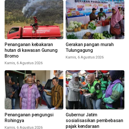
Penanganan kebakaran
Gerakan pangan murah
hutan di kawasan Gunung
Tulungagung
Bromo
Kamis, 6 Agustus 2026
Kamis, 6 Agustus 2026
Penanganan pengungsi
Gubernur Jatim
Rohingya
sosialisasikan pembebasan
pajak kendaraan
Kamis, 6 Agustus 2026