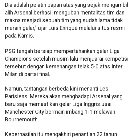
Dia adalah pelatih papan atas yang sejak mengambil
alih Arsenal berhasil mengubah mentalitas tim dan
makna menjadi sebuah tim yang sudah lama tidak
meraih gelar,” ujar Luis Enrique melalui situs resmi
pada Kamis.
PSG tengah bersiap mempertahankan gelar Liga
Champions setelah musim lalu menjuarai kompetisi
tersebut dengan kemenangan telak 5-0 atas Inter
Milan di partai final.
Namun, tantangan berbeda kini menanti Les
Parisiens. Mereka akan menghadapi Arsenal yang
baru saja memastikan gelar Liga Inggris usai
Manchester City bermain imbang 1-1 melawan
Bournemouth.
Keberhasilan itu mengakhiri penantian 22 tahun