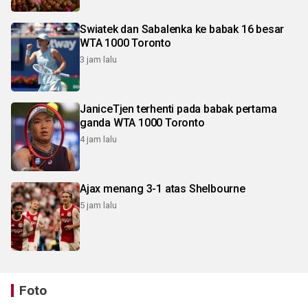
Swiatek dan Sabalenka ke babak 16 besar
WTA 1000 Toronto
3 jam lalu
JaniceTjen terhenti pada babak pertama
ganda WTA 1000 Toronto
4 jam lalu
Ajax menang 3-1 atas Shelbourne
5 jam lalu
Foto