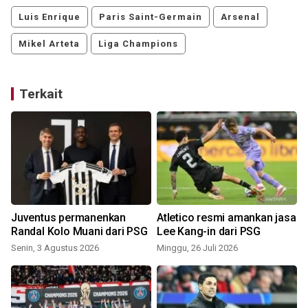
Luis Enrique
Paris Saint-Germain
Arsenal
Mikel Arteta
Liga Champions
Terkait
Juventus permanenkan
Atletico resmi amankan jasa
G
Randal Kolo Muani dari PSG
Lee Kang-in dari PSG
Senin, 3 Agustus 2026
Minggu, 26 Juli 2026