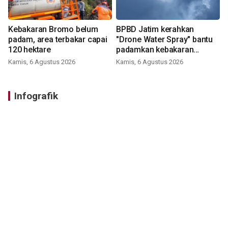
Kebakaran Bromo belum
BPBD Jatim kerahkan
padam, area terbakar capai
"Drone Water Spray" bantu
120 hektare
padamkan kebakaran
Bromo
Kamis, 6 Agustus 2026
Kamis, 6 Agustus 2026
Infografik