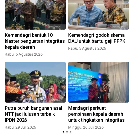
Kemendagri bentuk 10
Kemendagri godok skema
klaster penguatan integritas
DAU untuk bantu gaji PPPK
kepala daerah
Rabu, 5 Agustus 2026
Rabu, 5 Agustus 2026
S
Putra buruh bangunan asal
Mendagri perkuat
NTT jadi lulusan terbaik
pembinaan kepala daerah
IPDN 2026
untuk tingkatkan integritas
Rabu, 29 Juli 2026
Minggu, 26 Juli 2026
J