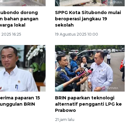
tubondo dorong
SPPG Kota Situbondo mulai
n bahan pangan
beroperasi jangkau 19
warga lokal
sekolah
 2025 16:25
19 Agustus 2025 10:00
Vaksin HPV untuk siswa laki-
laki
2026-08-06 06:30:00
erima paparan 15
BRIN paparkan teknologi
t unggulan BRIN
alternatif pengganti LPG ke
Prabowo
21 jam lalu