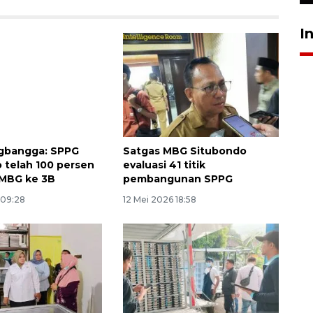
I
bangga: SPPG
Satgas MBG Situbondo
 telah 100 persen
evaluasi 41 titik
i MBG ke 3B
pembangunan SPPG
 09:28
12 Mei 2026 18:58