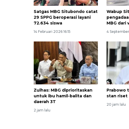
Satgas MBG Situbondo catat
Wabup Si
29 SPPG beroperasi layani
pengadaa
72.634 siswa
MBG dari 
14 Februari 2026 16:15
4 September
Zulhas: MBG diprioritaskan
Prabowo t
untuk ibu hamil-balita dan
stan rise
daerah 3T
20 jam lalu
2 jam lalu