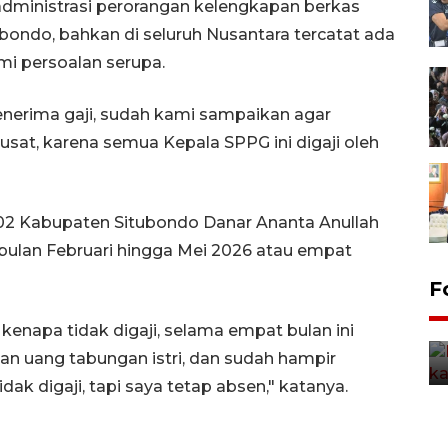
dministrasi perorangan kelengkapan berkas
ubondo, bahkan di seluruh Nusantara tercatat ada
i persoalan serupa.
enerima gaji, sudah kami sampaikan agar
usat, karena semua Kepala SPPG ini digaji oleh
02 Kabupaten Situbondo Danar Ananta Anullah
bulan Februari hingga Mei 2026 atau empat
Uji fungsi jembatan kereta api
F
di Jember
 kenapa tidak digaji, selama empat bulan ini
5 Agustus 2026 22:18
n uang tabungan istri, dan sudah hampir
dak digaji, tapi saya tetap absen," katanya.