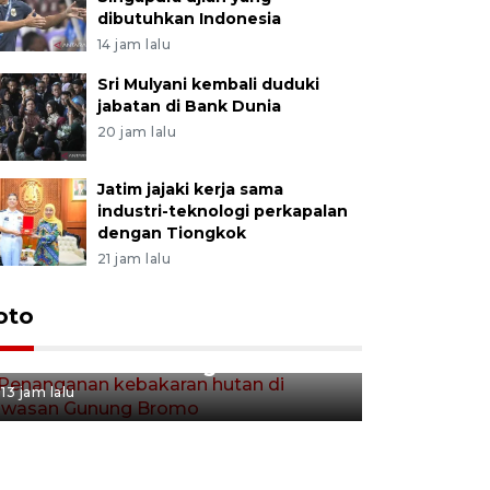
dibutuhkan Indonesia
14 jam lalu
Sri Mulyani kembali duduki
jabatan di Bank Dunia
20 jam lalu
Jatim jajaki kerja sama
industri-teknologi perkapalan
dengan Tiongkok
21 jam lalu
Gerakan 
oto
Penanganan kebakaran hutan
Tulungag
di kawasan Gunung Bromo
13 jam lalu
13 jam lalu