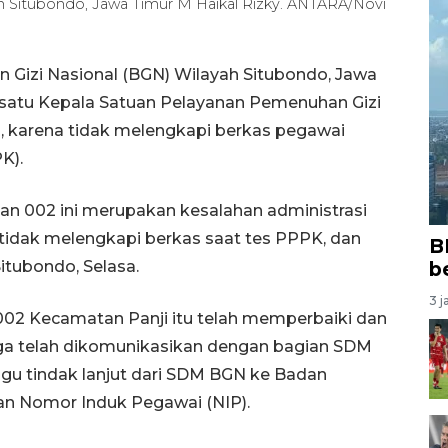
ah Situbondo, Jawa Timur M Haikal Rizky. ANTARA/Novi
 Gizi Nasional (BGN) Wilayah Situbondo, Jawa
 satu Kepala Satuan Pelayanan Pemenuhan Gizi
, karena tidak melengkapi berkas pegawai
K).
n 002 ini merupakan kesalahan administrasi
tidak melengkapi berkas saat tes PPPK, dan
B
Situbondo, Selasa.
b
3 j
02 Kecamatan Panji itu telah memperbaiki dan
ga telah dikomunikasikan dengan bagian SDM
ggu tindak lanjut dari SDM BGN ke Badan
n Nomor Induk Pegawai (NIP).