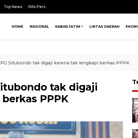
Top News
Rilis Pers
HOME
NASIONAL
KABAR JATIM
LINTAS DAERAH
EKON
PG Situbondo tak digaji karena tak lengkapi berkas PPPK
T
itubondo tak digaji
i berkas PPPK