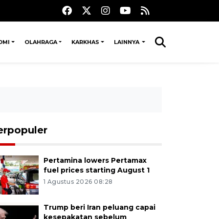
OMI
OLAHRAGA
KARKHAS
LAINNYA
erpopuler
Pertamina lowers Pertamax
fuel prices starting August 1
1 Agustus 2026 08:28
Trump beri Iran peluang capai
kesepakatan sebelum