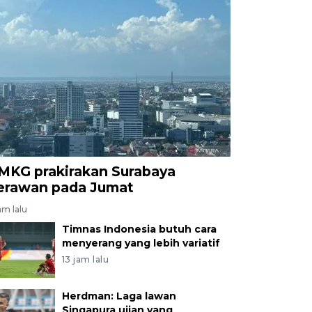
MKG prakirakan Surabaya
erawan pada Jumat
am lalu
Timnas Indonesia butuh cara
menyerang yang lebih variatif
13 jam lalu
Herdman: Laga lawan
Singapura ujian yang