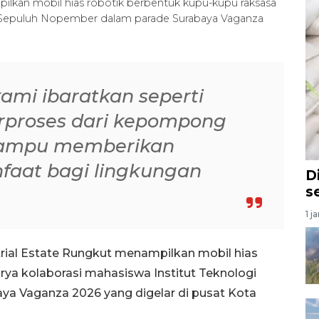
ilkan mobil hias robotik berbentuk kupu-kupu raksasa
gi Sepuluh Nopember dalam parade Surabaya Vaganza
ami ibaratkan seperti
rproses dari kepompong
mampu memberikan
faat bagi lingkungan
D
s
1 j
rial Estate Rungkut menampilkan mobil hias
rya kolaborasi mahasiswa Institut Teknologi
a Vaganza 2026 yang digelar di pusat Kota