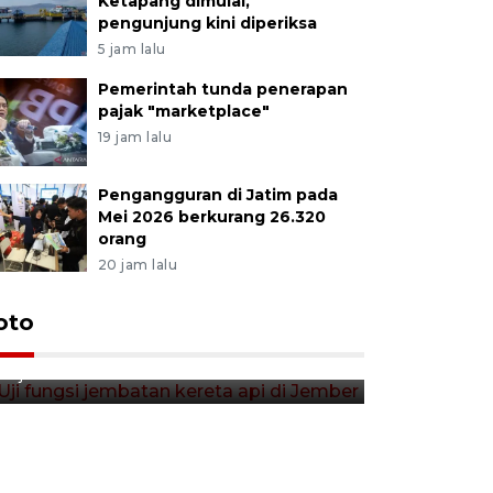
Ketapang dimulai,
pengunjung kini diperiksa
5 jam lalu
Pemerintah tunda penerapan
pajak "marketplace"
19 jam lalu
Pengangguran di Jatim pada
Mei 2026 berkurang 26.320
orang
20 jam lalu
Uji fungsi jembatan kereta api
oto
Tera timb
di Jember
di pasar t
13 jam lalu
13 jam lalu