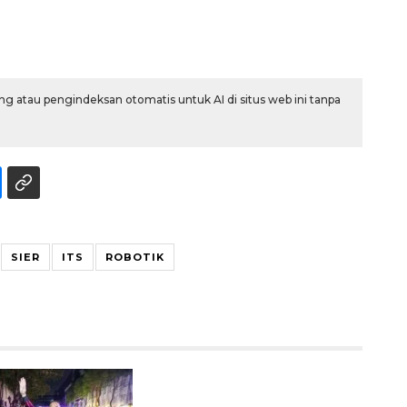
g atau pengindeksan otomatis untuk AI di situs web ini tanpa
Waspadai penyakit saat
musim kemarau
2026-08-05 12:00:00
SIER
ITS
ROBOTIK