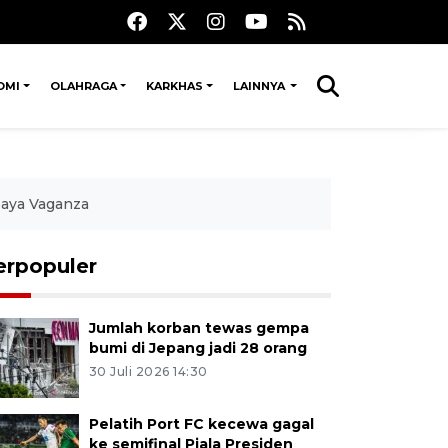
OMI
OLAHRAGA
KARKHAS
LAINNYA
baya Vaganza
erpopuler
Jumlah korban tewas gempa
bumi di Jepang jadi 28 orang
30 Juli 2026 14:30
Pelatih Port FC kecewa gagal
ke semifinal Piala Presiden