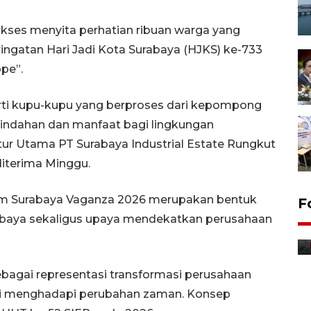
sukses menyita perhatian ribuan warga yang
ingatan Hari Jadi Kota Surabaya (HJKS) ke-733
ope”.
erti kupu-kupu yang berproses dari kepompong
ndahan dan manfaat bagi lingkungan
tur Utama PT Surabaya Industrial Estate Rungkut
diterima Minggu.
lam Surabaya Vaganza 2026 merupakan bentuk
F
Distribusi bantuan mesin
baya sekaligus upaya mendekatkan perusahaan
pertanian di Kediri
14 jam lalu
ebagai representasi transformasi perusahaan
si menghadapi perubahan zaman. Konsep