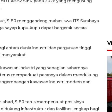
an HUT ke-52 SIER pada 2026 yang mengusung
.
but, SIER menggandeng mahasiswa ITS Surabaya
ga sayap kupu-kupu dapat bergerak secara
V
ergi antara dunia industri dan perguruan tinggi
i masyarakat.
 kawasan industri yang sebagian sahamnya
ER terus memperkuat perannya dalam mendukung
pengembangan kawasan industri modern dan
Basarnas hentikan operasi
kedaruratan KM Mutiara
Sentosa II
h abad, SIER terus memperkuat posisinya
4 Agustus 2026 22:38
idukung infrastruktur dan fasilitas lengkap bagi