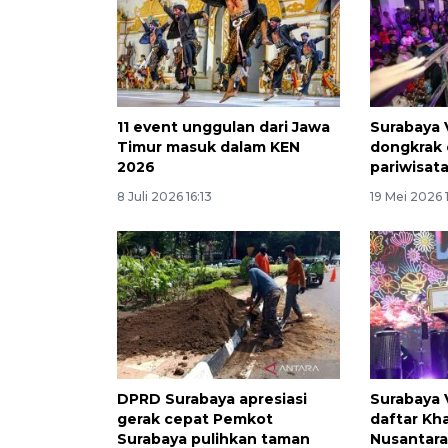
11 event unggulan dari Jawa
Surabaya 
Timur masuk dalam KEN
dongkrak
2026
pariwisat
8 Juli 2026 16:13
19 Mei 2026 
DPRD Surabaya apresiasi
Surabaya
gerak cepat Pemkot
daftar Kh
Surabaya pulihkan taman
Nusantar