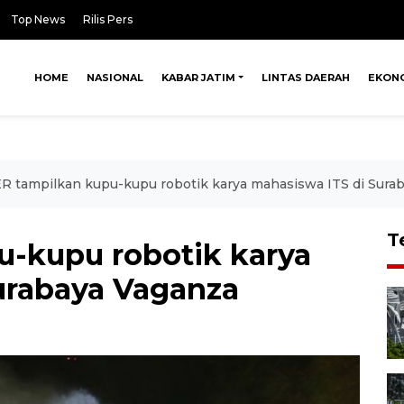
Top News
Rilis Pers
HOME
NASIONAL
KABAR JATIM
LINTAS DAERAH
EKON
ER tampilkan kupu-kupu robotik karya mahasiswa ITS di Sura
T
u-kupu robotik karya
urabaya Vaganza