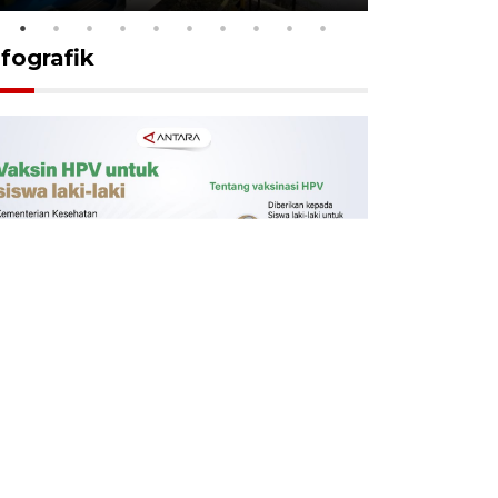
nfografik